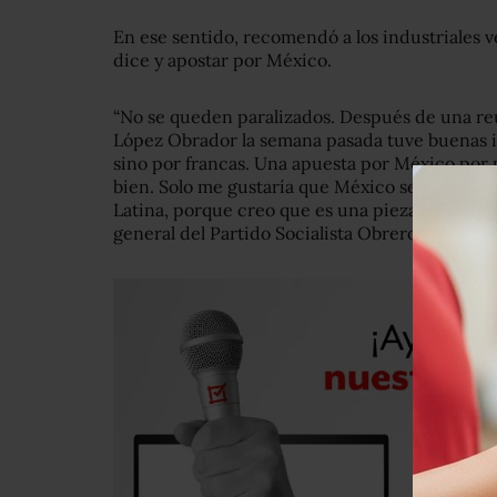
En ese sentido, recomendó a los industriales v
dice y apostar por México.
“No se queden paralizados. Después de una re
López Obrador la semana pasada tuve buenas im
sino por francas. Una apuesta por México por p
bien. Solo me gustaría que México se compr
Latina, porque creo que es una pieza fundament
general del Partido Socialista Obrero Español 