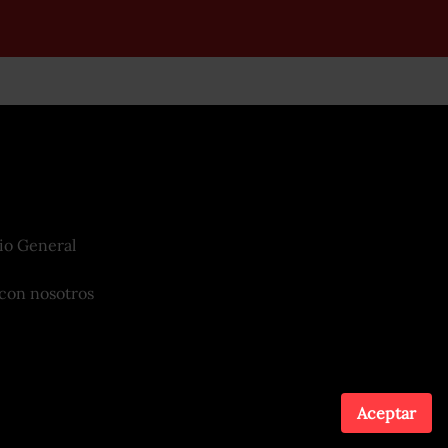
io General
con nosotros
Aceptar