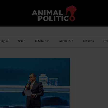
sigual
Salud
El Sabueso
Animal MX
Estados
Gén