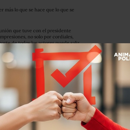
er más lo que se hace que lo que se
unión que tuve con el presidente
presiones, no solo por cordiales,
arte de todos los actores puede salir
ometiera mucho más con América
al”, dijo Felipe González, secretario
durante 23 años.