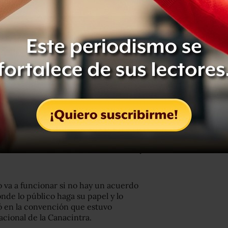
 solo es posible con el compromiso de
a salir del presupuesto público pase
conomía crece el año siguiente, no
nder a las necesidades de desarrollo y
o va a funcionar si no hay un acuerdo
nde lo público haga su papel y lo
 en la convención que estuvo
cional de la Canacintra.