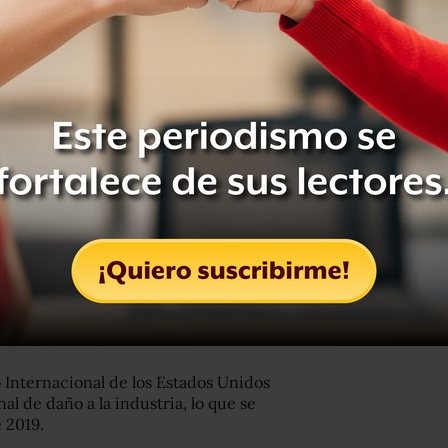
xportación de México después de la
que se consumen en Estados Unidos son
primer trimestre de AMLO; industria y
 del Acuerdo se reactivará la
1996. El Departamento de Comercio
rdar el 19 de septiembre de 2019.
 Internacional de los Estados Unidos
al de daño a la industria, lo que se
 2019.