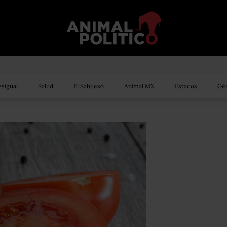
sigual
Salud
El Sabueso
Animal MX
Estados
Gén