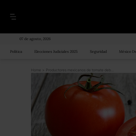
07 de agosto, 2026
Política
Elecciones Judiciales 2025
Seguridad
México De
Home
>
Productores mexicanos de tomate deberán pagar impuesto para exportar a EU