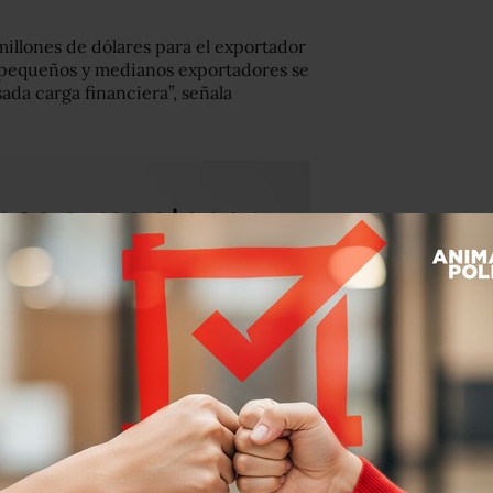
millones de dólares para el exportador
pequeños y medianos exportadores se
ada carga financiera”, señala