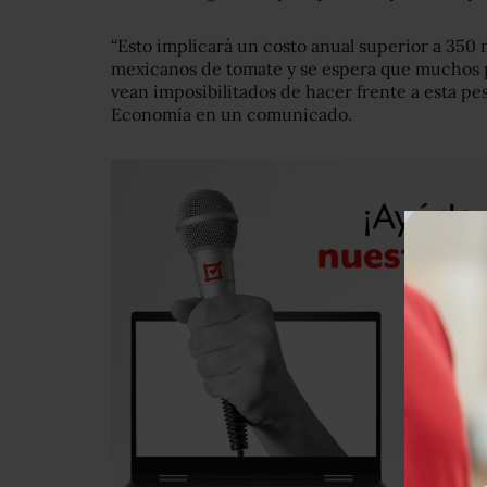
“Esto implicará un costo anual superior a 350 
mexicanos de tomate y se espera que muchos 
vean imposibilitados de hacer frente a esta pes
Economía en un comunicado.