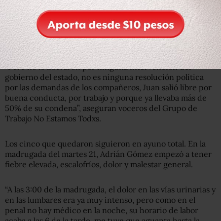
Los seis presos en resistencia volvieron a la huelga de
hambre. Al día siguiente, el 14 de mayo, después de 17
años de estar en prisión, Juan Pérez Álvarez obtuvo su
libertad.
“Pero no lo liberaron por ninguna intervención del
gobierno del estado, no es ninguna resolución política
por las demandas de los compañeros, Juan salió libre por
buena conducta, por trabajo y porque ya llevaba más de
50% de su condena”, aseguran voceros del Grupo de
Trabajo No Estamos Todxs.
Los cinco que quedaron siguieron en ayuno total. En la
madrugada del martes 21, Adrián Gómez empezó a tener
fiebre elevada, escalofríos, dolor y malestar general.
“A las 3:00 de la madrugada, el dolor en las vías urinarias y
en las lumbares era ya muy intenso, pero como en el
penal no hay médico en la noche, su horario de labor
acaba a las 6 de la tarde, me tuve que aguanta hasta la