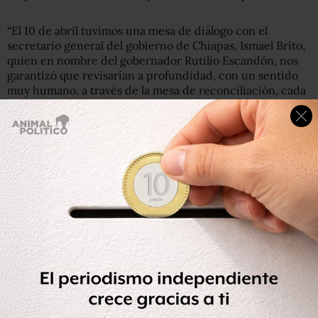
“El 10 de abril tuvimos una mesa de diálogo con el
secretario general del gobierno de Chiapas, Ismael Brito,
quien en nombre del gobernador Rutilio Escandón, nos
garantizó que revisarían a profundidad, con un sentido
muy humano, a través de la mesa de reconciliación, cada
expediente de nuestros familiares”.
La hermana de Juan dice que Brito les pidió levantar la
huelga de hambre. Así lo hicieron los presos. El 15 de abril
iniciaron el ayuno, y acordaron dar un plazo de 20 días al
gobierno para que demostrara su buena voluntad.
“Pero solo nos dieron largas, haciéndonos ir de reunión
en reunión sin darnos ninguna respuesta concreta. De
hecho, Ismael Brito ya no se presentó a las mesas de
diálogo, hubo otras dos y en cada una llegaron diferentes
funcionarios ¿Este es el sentido humano del que
hablaban?”.