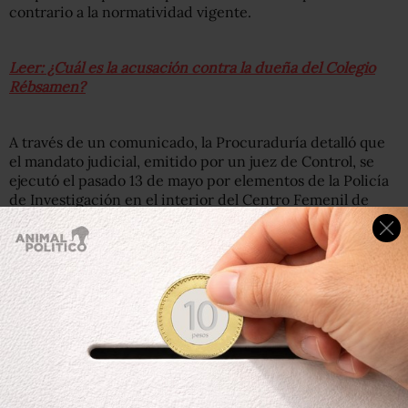
contrario a la normatividad vigente.
Leer: ¿Cuál es la acusación contra la dueña del Colegio
Rébsamen?
A través de un comunicado, la Procuraduría detalló que
el mandato judicial, emitido por un juez de Control, se
ejecutó el pasado 13 de mayo por elementos de la Policía
de Investigación en el interior del Centro Femenil de
Readaptación Social Santa Martha Acatitla, donde se
encuentra la acusada bajo medida cautelar de prisión
preventiva.
García Villegas fue detenida en la Ciudad de México el
pasado 11 de mayo y trasladada a Santa Martha Acatitla. Se
le acusa también del delito de homicidio culposo en
agravio de las víctimas del Colegio Rébsamen (7 adultos y
19 niños), que colapsó tras el sismo del 19 de septiembre
de 2017.