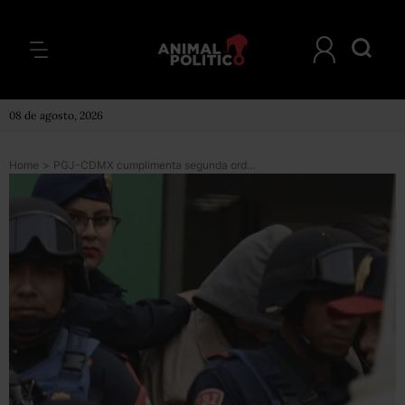
08 de agosto, 2026
Home
>
PGJ-CDMX cumplimenta segunda orden de aprehensión contra directora del Rébsamen por permitir obras irregulares