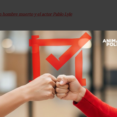
n hombre muerto y el actor Pablo Lyle
Aeropuerto de Miami al mexicano de 32
 de tránsito en el que golpeó a un
edó inconsciente, tras lo cual fue