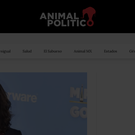
sigual
Salud
El Sabueso
Animal MX
Estados
Gén