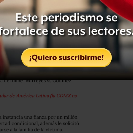
amilia decidió desconectarlo del
y Juan Ricardo Hernández falleció el 4
y un derrame interno por la caída que
a del filme “Mirreyes vs Godinez”.
cular de América Latina (la CDMX es
 instancia una fianza por un millón
rtad condicional, además le solicitó
se a la familia de la víctima.