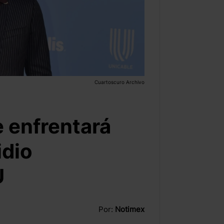
Cuartoscuro Archivo
e enfrentará
idio
U
Por:
Notimex