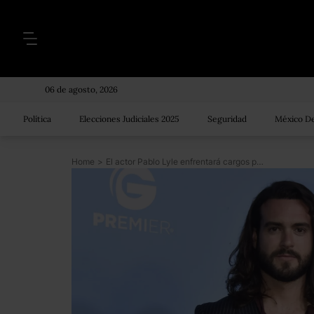
06 de agosto, 2026
Política
Elecciones Judiciales 2025
Seguridad
México De
Home
>
El actor Pablo Lyle enfrentará cargos por homicidio involuntario en EU