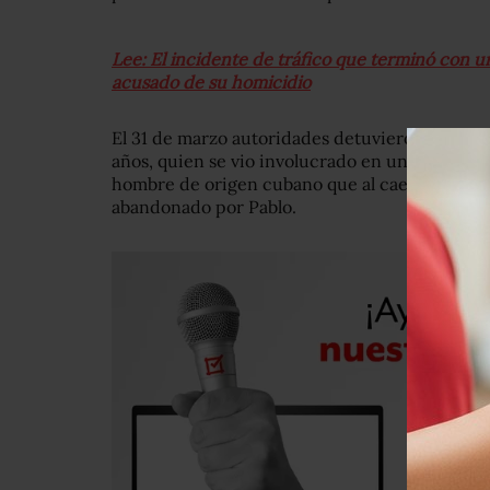
Lee: El incidente de tráfico que terminó con u
acusado de su homicidio
El 31 de marzo autoridades detuvieron en el 
años, quien se vio involucrado en un accidente
hombre de origen cubano que al caer al piso qu
abandonado por Pablo.