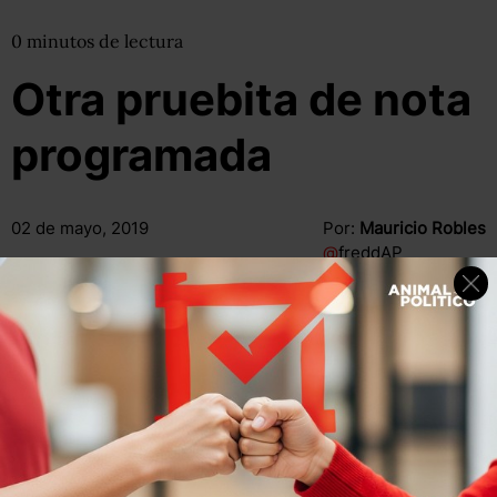
0
minutos
de lectura
Otra pruebita de nota
programada
02 de mayo, 2019
Por:
Mauricio Robles
@
freddAP
Compartir
Leer después
Compartir
Leer después