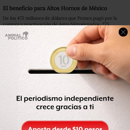
El beneficio para Altos Hornos de México
De los 475 millones de dólares que Pemex pagó por la
compra y reactivación de Agro Nitrogenados, 275
millones fueron para la tesorería de Altos Hornos de
México y otros 200 fueron utilizados para echar a andar
la planta entre noviembre de 2015 y abril de 2016.
Las fechas no se cumplieron y, según el Consejo de
Administración de Pemex, las condiciones de la planta
estaban peor que de lo que se había previsto, razón por la
cual se autorizó un presupuesto extra de 285 millones de
dólares para la rehabilitación elevándose el costo final a
760 millones de dólares.
Leer: Inhabilitan al exdirector de Pemex, Emilio Lozoya y a
otro alto mando de la petrolera
Con este cambio se propuso que la fecha de arranque
para la planta fuera entre mayo de 2017 y el tercer