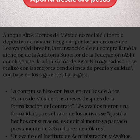
trimestre del mismo 2017, pero esta meta tampoco se
cumplió. Al final, la planta inició pruebas de arranque en
mayo de 2018.
Aunque Altos Hornos de México no recibió dinero o
depósitos de manera irregular por los acuerdos entre
Lozoya y Odebrecht, la transacción de su compra llamó la
atención de la Auditoría Superior de la Federación (ASF)
concluyó que la adquisición de Agro Nitrogenados “no se
realizó con las mejores condiciones de precio y calidad”,
con base en los siguientes hallazgos: .
La compra se hizo con base en avalúos de Altos
Hornos de México “tres meses después de la
formalización del contrato”. Lös avalúos fueron una
formalidad, pues el valor de los activos se “ajustó a
hechos consumados, es decir al monto ya pactado
previamente de 275 millones de dólares”.
Un avalúo del Instituto de Administración y Avalúos