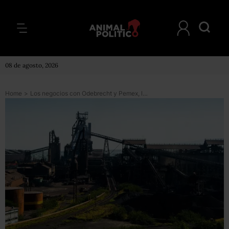
08 de agosto, 2026
Home
>
Los negocios con Odebrecht y Pemex, las razones por las que detuvieron al dueño de Altos Hornos