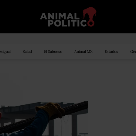
sigual
Salud
El Sabueso
Animal MX
Estados
Gén