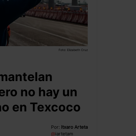
Foto: Elizabeth Cruz
mantelan
ero no hay un
eno en Texcoco
Por:
Itxaro Arteta
@
iartetam