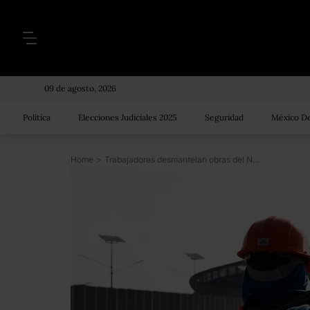
09 de agosto, 2026
Política
Elecciones Judiciales 2025
Seguridad
México De
Home
>
Trabajadores desmantelan obras del NAIM, pero no hay un plan para el terreno en Texcoco