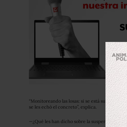
“Monitoreando las losas: si se está sumiendo, 
se les echó el concreto”, explica.
—¿Qué les han dicho sobre la suspensión? —, s