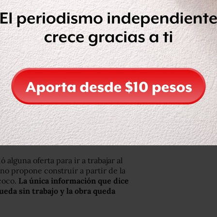
a nada más 15 días nos quedan de
 un par de meses, como Fernando
nicos de México, porque en enero les
r y a principios de abril los volvieron
vo propósito: el de retirar todo.
ando la estructura de construcción,
e estamos retirando, que eran para
mos medio año, se instalaron tres
 alguna oferta para ir a trabajar al
no propone construir a partir de la
xcoco.
La única información que dice
eda sin trabajo y la obra queda