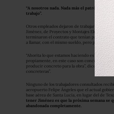
“A nosotros nada. Nada más el patrón dijo: y
trabajo”.
Otros empleados dejaron de trabajar durante
Jiménez, de Proyectos y Montajes Electromecá
terminaron el contrato que tenían para construi
a llamar, con el mismo sueldo, pero para un nue
“Ahorita lo que estamos haciendo es desmantel
propiamente, en este caso son concreteras qu
producir concreto para la obra”, dice. “Trabaja
concreteras”.
Ninguno de los trabajadores consultados recibió
aeropuerto Felipe Ángeles que el actual gobier
base aérea de Santa Lucía, en lugar del de Te
tener Jiménez es que la próxima semana se qu
abandonada completamente.