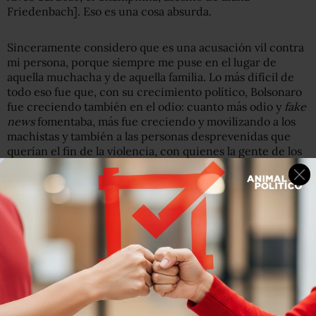
Friedenbach]. Eso es una cosa absurda.
Sinceramente considero que es una acusación vil contra
mi persona, porque siempre me puse en el lugar de
aquella muchacha y de aquella familia. Lo más difícil de
todo eso fue que, con su crecimiento político, Bolsonaro
fue creciendo también en el odio: cuanto más odio y
fake
news
fomentaba, más fue creciendo y movilizando a los
machistas y también a las personas desprevenidas que
querían el fin de la violencia, con quienes la gente de los
derechos humano tal vez no haya conseguido
comunicarse. Ligar los derechos humanos con la
promoción de la violencia es peor que cualquier otra
fake
news
. Después, vi nuevamente crecer los mensajes
cuando fui ministra de los Derechos Humanos y defendí
la Comisión Nacional de la Verdad. Nuevamente me topé
con él, que no es un representante de los militares
constitucionales, sino del odio de la dictadura, de las
fuerzas que torturaron, apresaron y mataron. Más allá de
eso, presenté proyectos en defensa de las personas
LGTB.