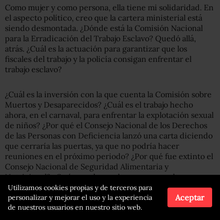
Como mujer y como persona, ella tiene mi solidaridad. En
el aspecto político, creo que la cartera ministerial está
siendo desmontada. ¿Dónde está la Comisión Nacional
para la Erradicación del Trabajo Esclavo? Quedó allá,
atrás. ¿Cuál es la actuación para garantizar que los
fiscales del trabajo y la policía consigan enfrentar el
trabajo esclavo?
¿Cuál es la inversión con la que cuenta la Comisión sobre
Muertos y Desaparecidos? ¿Cuál es el trabajo hecho
ahora, en el carnaval, para enfrentar la explotación sexual
de niños? ¿Por qué el Consejo Nacional de los Derechos
de las Personas con Deficiencia lanzó una carta diciendo
que cerraría las puertas, ya que no podría hacer
reuniones en el próximo periodo? ¿Por qué fue extinto el
Consejo Nacional de Seguridad Alimentaria y
Nutricional? ¿Qué sucede con los programas de
protección al testigo —el Provita [Programa de
Utilizamos cookies propias y de terceros para
Protección al Testigo], el Ppcam [Programa de
Aceptar
personalizar y mejorar el uso y la experiencia
Protección a Niños y Adolescentes Amenazados de
de nuestros usuarios en nuestro sitio web.
Muerte]? ¿Y el Programa de Protección a los Defensores