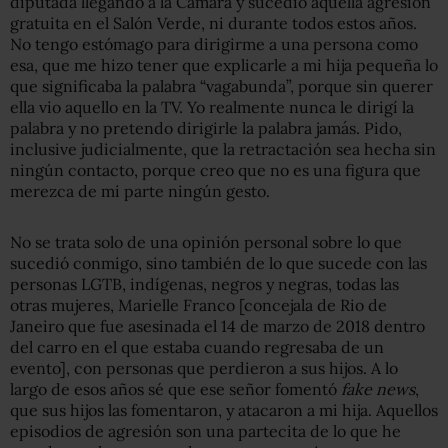
diputada llegando a la Cámara y sucedió aquella agresión
gratuita en el Salón Verde, ni durante todos estos años.
No tengo estómago para dirigirme a una persona como
esa, que me hizo tener que explicarle a mi hija pequeña lo
que significaba la palabra “vagabunda”, porque sin querer
ella vio aquello en la TV. Yo realmente nunca le dirigí la
palabra y no pretendo dirigirle la palabra jamás. Pido,
inclusive judicialmente, que la retractación sea hecha sin
ningún contacto, porque creo que no es una figura que
merezca de mi parte ningún gesto.
No se trata solo de una opinión personal sobre lo que
sucedió conmigo, sino también de lo que sucede con las
personas LGTB, indígenas, negros y negras, todas las
otras mujeres, Marielle Franco [concejala de Rio de
Janeiro que fue asesinada el 14 de marzo de 2018 dentro
del carro en el que estaba cuando regresaba de un
evento], con personas que perdieron a sus hijos. A lo
largo de esos años sé que ese señor fomentó
fake news
,
que sus hijos las fomentaron, y atacaron a mi hija. Aquellos
episodios de agresión son una partecita de lo que he