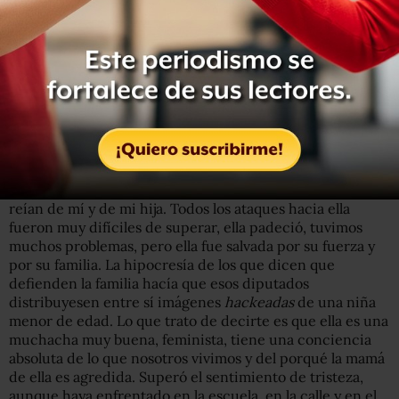
Te puede interesar: Jair Bolsonaro asume la presidencia
de Brasil: estos son 5 retos que enfrentará en 2019
¿Hay algún episodio que destaque como el más grave?
¿Qué es peor para mí de todo eso? Los ataques a mi hija, a
mi familia. Uno de los asistentes de él pasaba mensajes
por WhatsApp a los grupos de parlamentarios, y ellos se
reían de mí y de mi hija. Todos los ataques hacia ella
fueron muy difíciles de superar, ella padeció, tuvimos
muchos problemas, pero ella fue salvada por su fuerza y
por su familia. La hipocresía de los que dicen que
defienden la familia hacía que esos diputados
distribuyesen entre sí imágenes
hackeadas
de una niña
menor de edad. Lo que trato de decirte es que ella es una
muchacha muy buena, feminista, tiene una conciencia
absoluta de lo que nosotros vivimos y del porqué la mamá
de ella es agredida. Superó el sentimiento de tristeza,
aunque haya enfrentado en la escuela, en la calle y en el