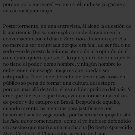
porque no lo mereces” —como si él pudiese juzgarme a
mí o a cualquier mujer.
Posteriormente, en una entrevista, él alegó la cuestión de
la apariencia [Bolsonaro explicó su declaración en la
conversación con el diario
Zero Hora
diciendo que ella
no merecía ser estuprada porque era fea], de ser fea o no
serlo —no le presto la mínima atención a la opinión de él
o de quién quiera que sea—, lo que quiero decir es que él
no tiene el poder, como hombre, y ningún hombre lo
debe tener, de escoger mujeres que puedan ser
estupradas. Él no tiene derecho de decir esas cosas en
público so pena de formar una cultura del estupro,
porque, más allá de todo, él es un líder político del país. Y
creo que fue eso lo que hizo, ayudó a formar una cultura
de poder y de estupro en Brasil. Después de aquello,
cuando inventó las mentiras para justificarse por
haberme llamado vagabunda, por haberme empujado, ahí
las
fake news
comenzaron, como si yo hubiese defendido
un asesino que mató a una muchacha [Roberto Aparecido
Alves Cardoso, el Champinha, asesino de Liana