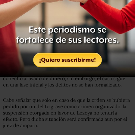
fertilizantes en 2014.
Animal Político
publicó hoy
que en la investigación la
Fiscalía ha identificado operaciones presuntamente
irregulares con posibles empresas y prestanombres en
México y en el extranjero que habría beneficiado a
Lozoya, luego de dicha compra que habría perjudicado
las finanzas de Pemex.
Como resultado de dicha indagatoria la FGR ha
identificado la comisión de posibles delitos que van del
cohecho a lavado de dinero, sin embargo, el caso sigue
en una fase inicial y los delitos no se han formalizado.
Cabe señalar que solo en caso de que la orden se hubiera
pedido por un delito grave como crimen organizado, la
suspensión otorgada en favor de Lozoya no tendría
efecto. Pero dicha situación será confirmada aun por el
juez de amparo.