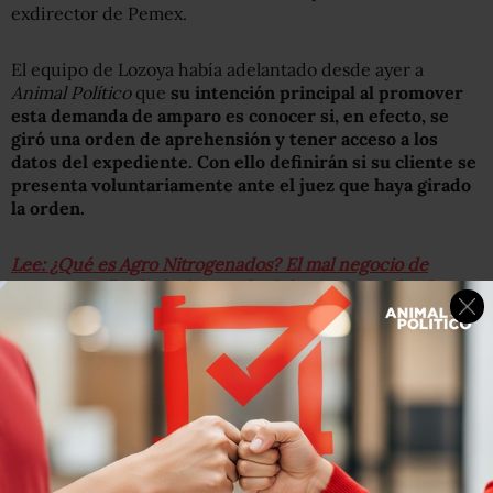
exdirector de Pemex.
El equipo de Lozoya había adelantado desde ayer a
Animal Político
que
su intención principal al promover
esta demanda de amparo es conocer si, en efecto, se
giró una orden de aprehensión y tener acceso a los
datos del expediente. Con ello definirán si su cliente se
presenta voluntariamente ante el juez que haya girado
la orden.
Lee: ¿Qué es Agro Nitrogenados? El mal negocio de
Pemex que llevó a la detención del presidente de Altos
Hornos
La orden de aprehensión girada en contra de Emilio
Lozoya está relacionada con una investigación que la
Fiscalía General de la República realiza en contra de
varias personas tras la denuncia presentada en marzo
pasado por el gobierno federal por presuntas
irregularidades en la compra de una planta de