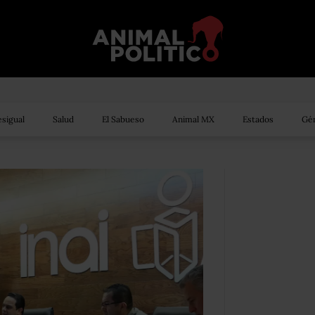
sigual
Salud
El Sabueso
Animal MX
Estados
Gén