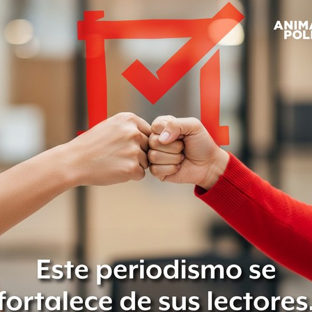
te cumpla con lo resuelto en la
sesión
enó a la Presidencia dar “toda la
onas físicas y morales que recibieron
e 2012 hasta la fecha.
e la resolución, para que se den los
 la Presidencia respondiera en un
ente.