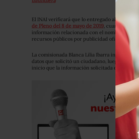
difundiera
El INAI verificará que lo entregado al solicitan
de Pleno del 8 de mayo de 2019
, cuando se ord
información relacionada con el nombre de pers
recursos públicos por publicidad oficial”, desd
La comisionada Blanca Lilia Ibarra informó sobr
datos que solicitó un ciudadano, luego de que
inicio que la información solicitada era inexist