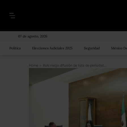
07 de agosto, 2026
Política
Elecciones Judiciales 2025
Seguridad
México De
Home
>
INAI niega difusión de lista de periodistas; información que envió Presidencia está en revisión