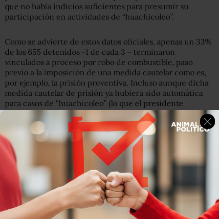
que no había indicios suficientes para presumir su
participación en actividades de “huachicoleo”.
Como se advierte de estos datos oficiales, apenas un 33%
de los 655 detenidos -1 de cada 3 – terminaron
vinculados a proceso por robo de combustible, paso
previo a la imposición de una medida cautelar como es,
por ejemplo, la prisión preventiva. Incluso aunque dicha
medida cautelar de prisión ya hubiera sido automática
para casos de “huachicoleo” (lo que el presidente
denomina delito grave), no habría servido de nada pues
las personas no fueron procesadas por falta de elementos.
Esto contrasta con la justificación que dio el presidente
López Obrador en aquella conferencia de prensa, donde
acusó que la libertad de los detenidos se debía a que el
ilícito no era considerado “grave”, lo que significaba que
no ameritaba prisión automática como medida cautelar.
“… la ley es muy laxa, muy blanda, por eso la reforma que