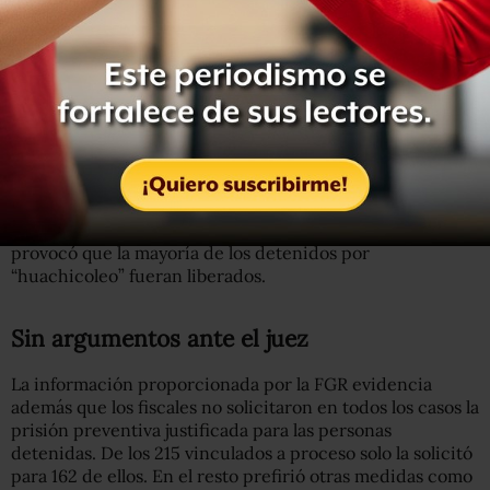
está en el Congreso. Aprovecho para hacer el exhorto, la
convocatoria, la invitación a los legisladores que ya
aprueben las reformas para que sea delito grave. Sólo se
han podido mantener alrededor de 60 presuntos
responsables o culpables del robo, ese fue el informe que
nos entregaron el día de hoy”, dijo entonces el
presidente.
Pero como los datos oficiales muestran fue la falta de
evidencia, y no la ley o “gravedad” del delito, lo que
provocó que la mayoría de los detenidos por
“huachicoleo” fueran liberados.
Sin argumentos ante el juez
La información proporcionada por la FGR evidencia
además que los fiscales no solicitaron en todos los casos la
prisión preventiva justificada para las personas
detenidas. De los 215 vinculados a proceso solo la solicitó
para 162 de ellos. En el resto prefirió otras medidas como