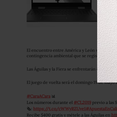
El encuentro entre América y León se pospuso 
contingencia ambiental que se registra en el V
Las Águilas y la Fiera se enfrentarán en el Estad
El juego de vuelta será el domingo 19 de mayo a
#CaraACara
📊
Los números durante el
#CL2019
previo a las 
🗞:
https://t.co/cWWyRZUve1
#ApuestaEnCal
Recibe $400 gratis y métele a las Águilas en
ht