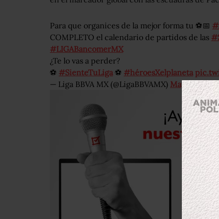
Para que organices de la mejor forma tu ⚽📅
#
COMPLETO el calendario de partidos de las
#
#LIGABancomerMX
¿Te lo vas a perder?
⚽
#SienteTuLiga
⚽
#héroesXelplaneta
pic.t
— Liga BBVA MX (@LigaBBVAMX)
May 15, 2019