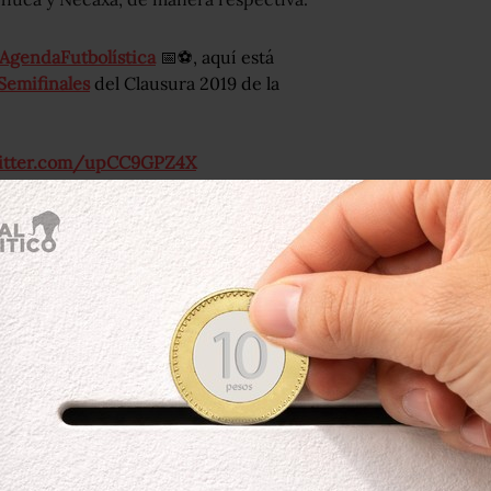
AgendaFutbolística
📅⚽, aquí está
Semifinales
del Clausura 2019 de la
witter.com/upCC9GPZ4X