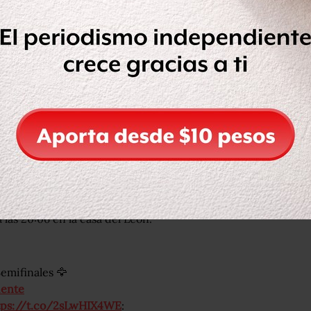
para el jueves debido a la
alle de México.
io Azteca el jueves a las 20:30 horas.
 las 20:06 en la casa del León.
Semifinales 🦅
iente
tps://t.co/2sLwHIX4WE
: