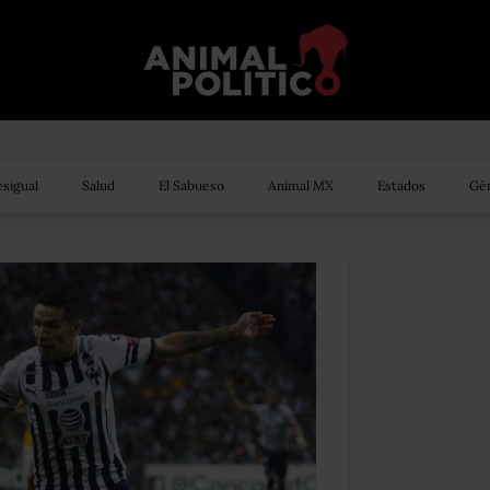
sigual
Salud
El Sabueso
Animal MX
Estados
Gén