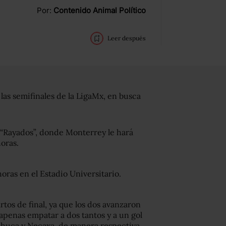
Por:
Contenido Animal Político
Leer después
las semifinales de la LigaMx, en busca
e “Rayados”, donde Monterrey le hará
horas.
horas en el Estadio Universitario.
tos de final, ya que los dos avanzaron
l apenas empatar a dos tantos y a un gol
chuca y Necaxa, de manera respectiva.