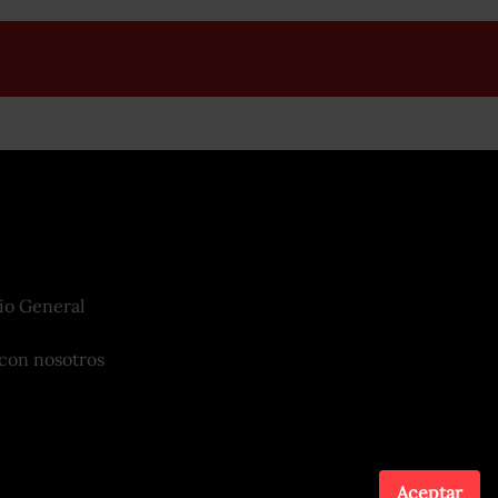
io General
con nosotros
Aceptar