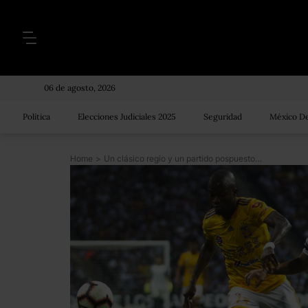
06 de agosto, 2026
Política
Elecciones Judiciales 2025
Seguridad
México De
Home
>
Un clásico regio y un partido pospuesto: Estos son los horarios de semifinales de la LigaMx