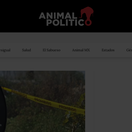
sigual
Salud
El Sabueso
Animal MX
Estados
Gén