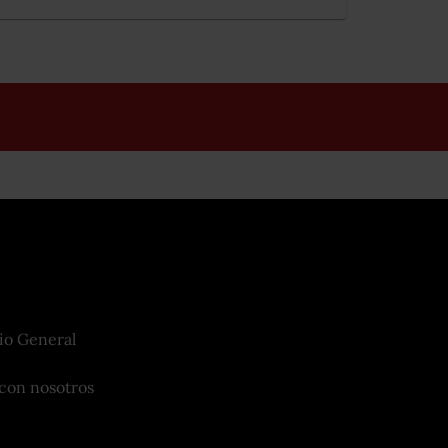
io General
con nosotros