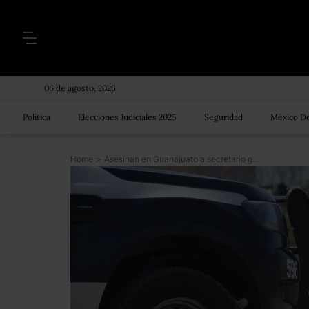
06 de agosto, 2026
Política
Elecciones Judiciales 2025
Seguridad
México De
Home
>
Asesinan en Guanajuato a secretario general sustituto de la CTM