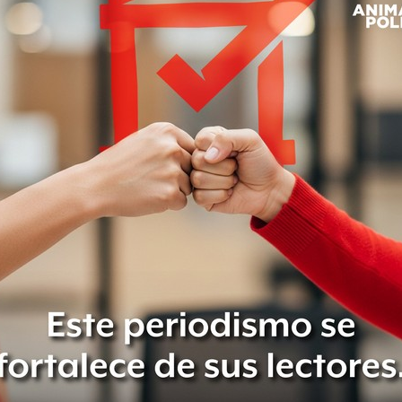
is y Estrategia para la Seguridad
uett, condenó los hechos y aseguró
utoridades para esclarecer los