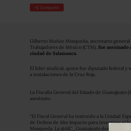
Compartir
Gilberto Muñoz Mosqueda, secretario general 
Trabajadores de México (CTM),
fue asesinado 
ciudad de Salamanca.
El líder sindical, quien fue diputado federal 
a instalaciones de la Cruz Roja.
La Fiscalía General del Estado de Guanajuato (
asesinato.
“El Fiscal General ha instruido a la Unidad Esp
de Delitos de Alto Impacto para investigar el 
Mosqueda. La @AIC_Guanajuato desplegará los 