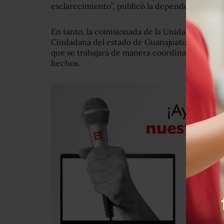
esclarecimiento”, publicó la dependencia.
En tanto, la comisionada de la Unidad de Anális
Ciudadana del estado de Guanajuato, Sophia H
que se trabajará de manera coordinada entre a
hechos.