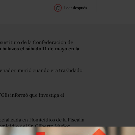
Leer después
sustituto de la Confederación de
a balazos el sábado 11 de mayo en la
y senador, murió cuando era trasladado
FGE) informó que investiga el
ecializada en Homicidios de la Fiscalía
homicidio del Sr. Gilberto Muñoz
recursos necesarios hasta su total