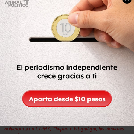
Los pilares de la iniciativa son: revisar el marco legislativo
y de políticas públicas, el fortalecimiento institucional, la
prevención para cambiar normas y comportamientos
violentos, los servicios de calidad con atención en la
prevención y la resiliencia, y el manejo de datos de
información para fomentar y desarrollar políticas
públicas, y programas sobre violencia contra las mujeres y
la alerta de violencia de género y el feminicidio.
El director general de Cooperación Internacional y
Desarrollo de la Comisión Europea, Stefano Manservisi,
resaltó que “no hay desarrollo si seguimos con la violencia
contra las mujeres; es imposible pensar en la
implementación de la agenda 20-30 y un mundo más
justo si no enfrentamos a este problema de violencia y de
género”.
Te puede interesar: Crece tasa de feminicidios y
violaciones en CDMX; Tlalpan e Iztapalapa, las alcaldías