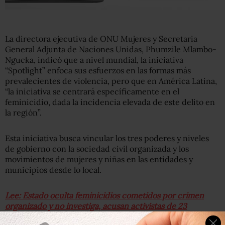
La directora ejecutiva de ONU Mujeres y Secretaria
General Adjunta de Naciones Unidas, Phumzile Mlambo-
Ngucka, indicó que a nivel mundial, la iniciativa
“Spotlight” enfoca sus esfuerzos en las formas más
prevalecientes de violencia, pero que en América Latina,
“la iniciativa se centrará específicamente en el
feminicidio, dada la incidencia elevada de este delito en
la región”.
Esta iniciativa busca vincular los tres poderes y niveles
de gobierno con la sociedad civil organizada y los
movimientos de mujeres y niñas en las entidades y
municipios desde lo local.
Lee: Estado oculta feminicidios cometidos por crimen
organizado y no investiga, acusan activistas de 23
entidades