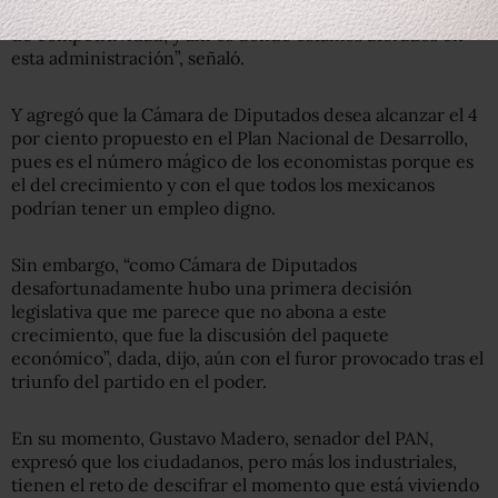
ambiente de confianza, de estabilidad, de transparencia y
de competitividad, y ahí es donde estamos atorados en
esta administración”, señaló.
Y agregó que la Cámara de Diputados desea alcanzar el 4
por ciento propuesto en el Plan Nacional de Desarrollo,
pues es el número mágico de los economistas porque es
el del crecimiento y con el que todos los mexicanos
podrían tener un empleo digno.
Sin embargo, “como Cámara de Diputados
desafortunadamente hubo una primera decisión
legislativa que me parece que no abona a este
crecimiento, que fue la discusión del paquete
económico”, dada, dijo, aún con el furor provocado tras el
triunfo del partido en el poder.
En su momento, Gustavo Madero, senador del PAN,
expresó que los ciudadanos, pero más los industriales,
tienen el reto de descifrar el momento que está viviendo