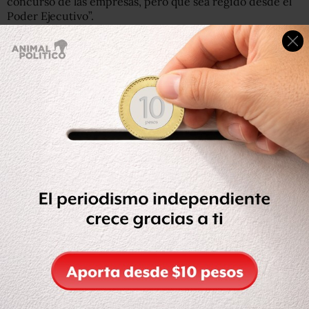
concurso de las empresas, pero que sea regido desde el
Poder Ejecutivo”.
Por otro lado, dijo que el sector industrial se manifiesta a
favor de que las compras de gobierno sirvan como un
motor de la economía.
“Son muy relevantes, el gasto del gobierno representa
como el 23 por ciento del PIB y sabemos que una buena
parte es gasto corriente, pero hay otra en donde, si se le
da prioridad o incluso si se reservan algunas compras
para micro, pequeña y mediana empresa, le damos
trabajo a quien gane. Cuando se invierte en una mipyme
se crean empleos, no así en las grandes empresas”,
expuso el presidente de la Canacintra.
Ante ello, la diputada federal del PRI Soraya Pérez planteó
que para crecer se requiere inversión.
“Pero para tener inversión necesitamos tener un