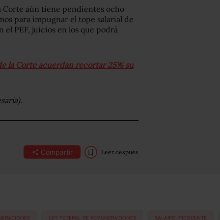
la Corte aún tiene pendientes ocho
os para impugnar el tope salarial de
n el PEF, juicios en los que podrá
.
 de la Corte acuerdan recortar 25% su
aria).
Compartir
Leer después
NERACIONES
LEY FEDERAL DE REMUNERACIONES
SALARIO PRESIDENTE