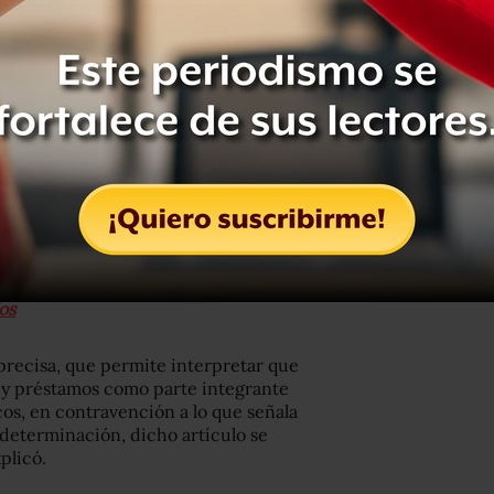
Ley, en el sentido de que los créditos
, no podrán ser considerados como
servidores públicos.
ner pensión y fijan tope de salarios a
os
recisa, que permite interpretar que
os y préstamos como parte integrante
os, en contravención a lo que señala
a determinación, dicho artículo se
plicó.