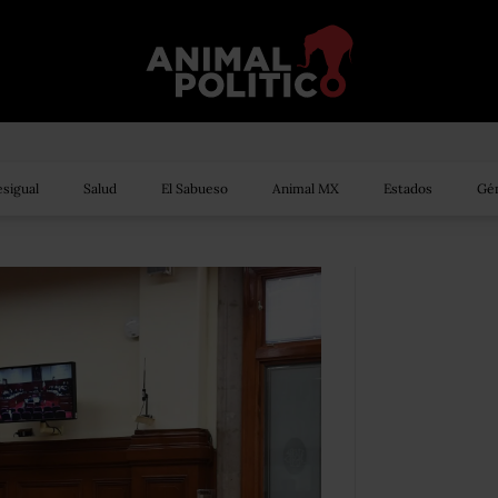
sigual
Salud
El Sabueso
Animal MX
Estados
Gén