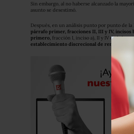
Sin embargo, al no haberse alcanzado la mayorí
asunto se desestimó.
Después, en un análisis punto por punto de la
párrafo primer, fracciones II, III y IV, incisos 
primero,
fracción I, inciso a), II y IV de la le
establecimiento discrecional de remuneracio