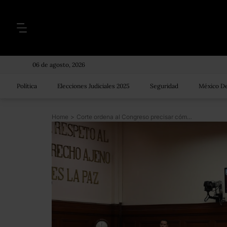
06 de agosto, 2026
Política
Elecciones Judiciales 2025
Seguridad
México De
Home
>
Corte ordena al Congreso precisar cómo se fija el salario del presidente y funcionarios