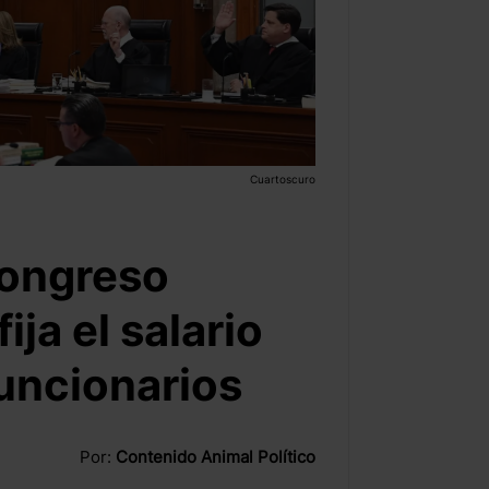
Cuartoscuro
Congreso
ija el salario
funcionarios
Por:
Contenido Animal Político