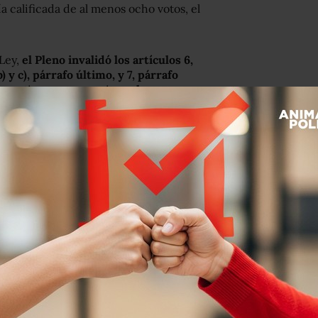
a calificada de al menos ocho votos, el
 Ley,
el Pleno invalidó los artículos 6,
b) y c), párrafo último, y 7, párrafo
y, por estimar que permiten
el
nes.