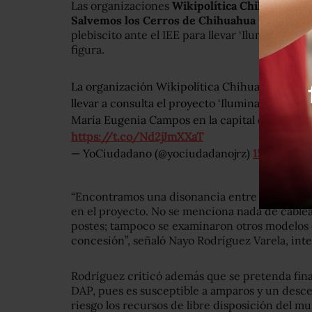
Las organizaciones
Wikipolítica Chihuahua, R
Salvemos los Cerros de Chihuahua
presentaro
plebiscito ante el IEE para llevar ‘Iluminamos 
figura.
La organización Wikipolítica Chihuahua presen
llevar a consulta el proyecto ‘Iluminamos Chih
María Eugenia Campos en la capital del estad
https://t.co/Nd2jJmXXaT
— YoCiudadano (@yociudadanojrz)
15 de mayo
“Encontramos una disonancia entre el discurs
en el proyecto. No se menciona nada de cablead
postes; tampoco se examinaron otros modelos 
concesión”, señaló Nayo Rodríguez Varela, int
Rodríguez criticó además que se pretenda fina
DAP, pues es susceptible a amparos y un desc
riesgo los recursos de libre disposición del m