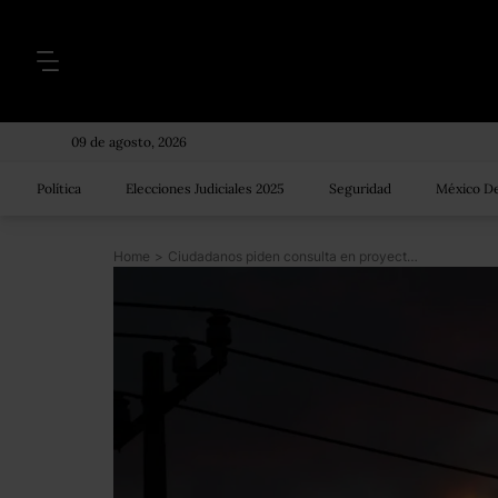
09 de agosto, 2026
Política
Elecciones Judiciales 2025
Seguridad
México De
Home
>
Ciudadanos piden consulta en proyectos que buscan licitar alumbrado público a privados en Chihuahua