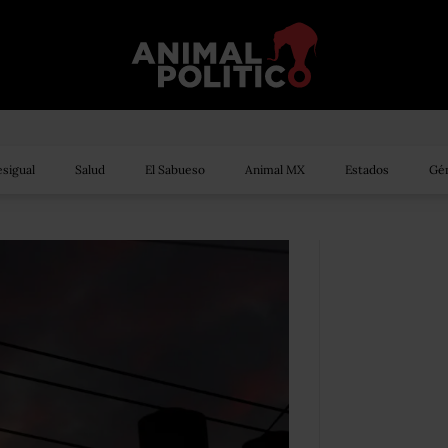
sigual
Salud
El Sabueso
Animal MX
Estados
Gén