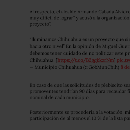
Al respecto, el alcalde Armando Cabada Alvídrez
muy difícil de lograr” y acusó a la organizació
proyecto”.
“Iluminamos Chihuahua es un proyecto que sin
hacia otro nivel” En la opinión de Miguel Gue
debemos tener cuidado de no politizar este pro
Chihuahua. [
https://t.co/B2ggkkzrNm
]
pic.t
— Municipio Chihuahua (@GobMunChih)
8 de
En caso de que las solicitudes de plebiscito se
promoventes tendrían 90 días para recaudar fir
nominal de cada municipio.
Posteriormente se procedería a la votación, 
participación de al menos el 10 % de la lista pa