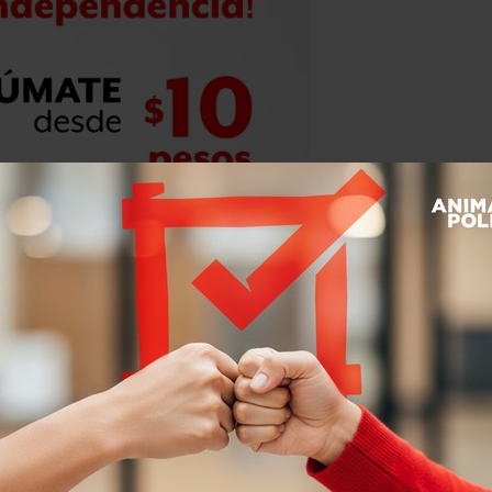
alván, el 26 de abril, el
o aprobó facultar a la alcaldesa para
uahuense, entre señalamientos de
zaciones sociales.