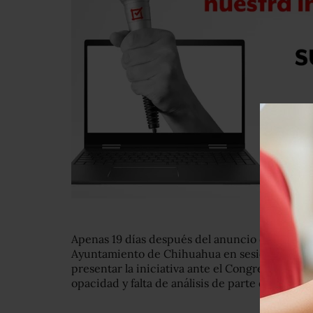
Apenas 19 días después del anuncio de Campos G
Ayuntamiento de Chihuahua en sesión de Cabild
presentar la iniciativa ante el Congreso Chih
opacidad y falta de análisis de parte de organi