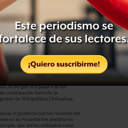
ed por la Participación Ciudadana y
n el 7 de mayo una solicitud de
Chihuahua’ a consulta pública bajo esta
tó una solicitud de plebiscito para
uahua’, promovido por la alcaldesa
o. ¿Cómo ves?…
 de 2019
o de Maru Campos y lo que se plantea
o, ni de qué va a pasar con los
de contratación fuera de la
egrante de Wikipolítica Chihuahua.
nciar el proyecto con los recursos del
enso en su recaudación pondría en
unicipio, que serían utilizados como