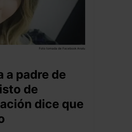
Foto tomada de Facebook Analu
 a padre de
isto de
zación dice que
o