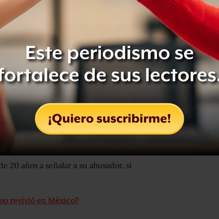
 apoyo para buscar el paradero de su
 los abusos que cometió en los 80tas
ncubrió la legión y lo reubicaron a
dirigieron a Salamanca, de ahí le
manca y en donde esté exactamente”.
e 20 años a señalar a su abusador, sí
mo revivió en México?