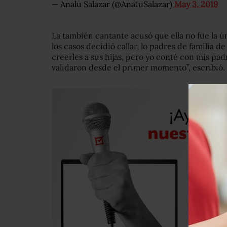
— Analu Salazar (@Ana1uSalazar)
May 3, 2019
La también cantante acusó que ella no fue la ú
los casos decidió callar, lo padres de familia 
creerles a sus hijas, pero yo conté con mis pa
validaron desde el primer momento”, escribió.