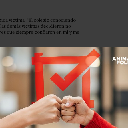
nica víctima. “El colegio conociendo
de las demás víctimas decidieron no
dres que siempre confiaron en mí y me