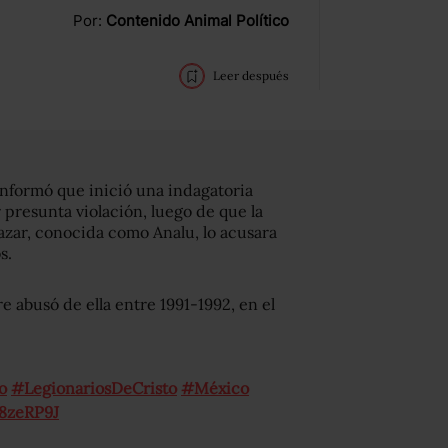
Por:
Contenido Animal Político
Leer después
informó que inició una indagatoria
presunta violación, luego de que la
azar, conocida como Analu, lo acusara
s.
e abusó de ella entre 1991-1992, en el
o
#LegionariosDeCristo
#México
28zeRP9J