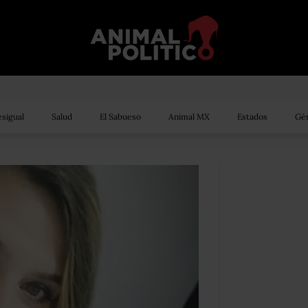
sigual
Salud
El Sabueso
Animal MX
Estados
Gén