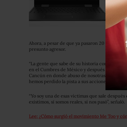
Ahora, a pesar de que ya pasaron 20 años pide
presunto agresor.
“La gente que sabe de su historia conoce sobre
en el Cumbres de México y después de eso, lo e
Cancún en donde abuso de nosotras y de ahí lo 
hemos perdido la pista a sus acciones en Sala
“Yo soy una de esas víctimas que sale después d
existimos, sí somos reales, sí nos pasó”, señaló.
Lee: ¿Cómo surgió el movimiento Me Too y có