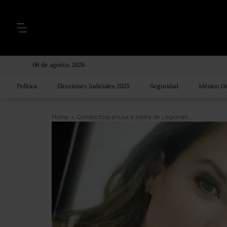
06 de agosto, 2026
Política
Elecciones Judiciales 2025
Seguridad
México De
Home
>
Conductora acusa a padre de Legionarios de Cristo de violación; organización dice que investigará el caso