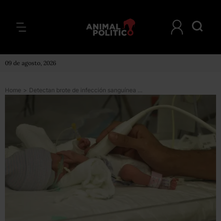
09 de agosto, 2026
Home
>
Detectan brote de infección sanguínea en 52 pacientes de hospitales en Jalisco; el 81% son bebés