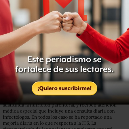
Las autoridades de Salud presumen que el brote puede
deberse a un lote de material infectado que fue
distribuido en estos hospitales en días pasados por la
empresa SAFE, Centro de Mezclas, la cual es una filial de
la farmacéutica PISA.
Los 52 pacientes han sido aislados, les fue suspendida y
sustituida la
nutrición parenteral,
y reciben atención
médica especial que incluye una consulta diaria con
infectólogos. En todos los caso se ha reportado una
mejoría diaria en lo que respecta a la ITS. La
sintomatología de los pacientes es malestar general,