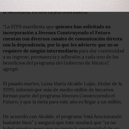
y Previsión, para atender cada uno de sus casos”, indicó
la Secretaría, en una tarjeta informativa.
“La STPS manifiesta que
quienes han solicitado su
incorporación a Jóvenes Construyendo el Futuro
cuentan con diversos canales de comunicación directa
con la dependencia, por lo que les advierte que no se
requiere de ningún intermediario
para dar continuidad
a su ingreso, permanecia y adhesión a cada uno de los
beneficios del programa del Gobierno de México”,
agregó.
El pasado martes, Luisa María Alcalde Luján, titular de la
STPS, informó que más de medio millón de becarios
forman parte del programa Jóvenes Construyendo el
Futuro, y que la meta para este año es llegar a un millón.
De acuerdo con Alcalde, el programa “está funcionando
bastante bien” y aseguró que éste ayudará que “ya no
habrá ningún joven que no tenga la oportunidad de un