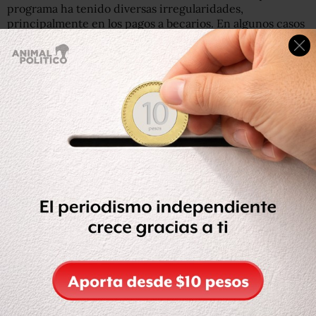
programa ha tenido diversas irregularidades,
principalmente en los pagos a becarios. En algunos casos
acusan que se han retrasado al menos 15 días.
Un becario comentó que de los 500 mil becarios, que
según el gobierno de México hoy forman parte del
programa, más de 200 mil aún no han recibido su pago,
además de que otros 150 mil becarios han sido dados de
baja sin explicación alguna.
Leer: ‘No estoy en mi área, pero es experiencia’. Las fallas
del programa Jóvenes Construyendo el Futuro
Después de varios minutos de protesta, un representante
de la Secretaría del Trabajo salió de las oficinas para
dialogar con los inconformes, asegurando que la
situación sería revisada y ofreciéndoles pasar a las
instalaciones en grupos de cinco personas.
“Se les dio atención por parte de la Secretaría del Trabajo