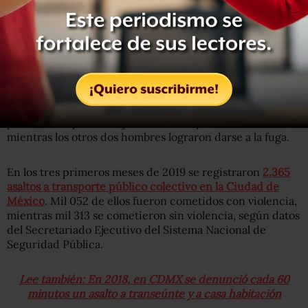
Te puede interesar: Cifra de denuncias por robo en el
Metro de la capital aumentó 500% en primer trimestre,
¿por qué?
Los policías auxiliaron a las víctimas y detuvieron al
presunto responsable, junto con una pistola calibre .22,
mientras los otros dos hombres lograron darse a la fuga.
En los tres primeros meses de 2019 se registraron
2,365
asaltos a transporte público colectivo en la Ciudad de
México
. Mil 052 de ellos fueron cometidos con violencia,
mientras mil 313 se cometieron sin violencia, según datos
del Secretariado Ejecutivo del Sistema Nacional de
Seguridad Pública.
Lee también: En 2018, en CDMX se denunció cada 60
minutos un asalto a transeúnte y a casa habitación