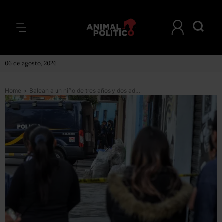
06 de agosto, 2026
Home
>
Balean a un niño de tres años y dos adultos en asalto a transporte en Tláhuac, CDMX