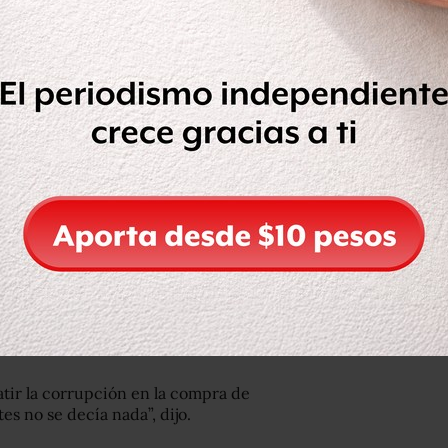
e desabasto de medicamentos en el
antes.
tir la corrupción en la compra de
s no se decía nada”, dijo.