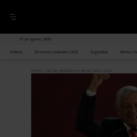
07 de agosto, 2026
Política
Elecciones Judiciales 2025
Seguridad
México De
Home
>
No hay despidos en sector salud, es propaganda para afectarnos, dice AMLO; líder sindical lo contradice