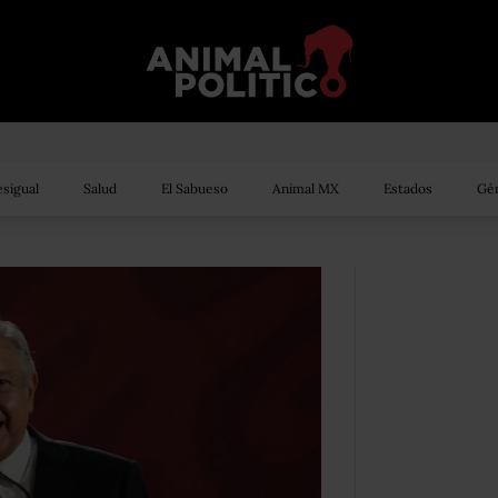
sigual
Salud
El Sabueso
Animal MX
Estados
Gén