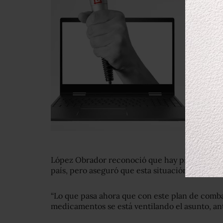
López Obrador reconoció que hay problema d
país, pero aseguró que esta situación era peor 
“Lo que pasa ahora que con este plan de comba
medicamentos se está ventilando el asunto, ante