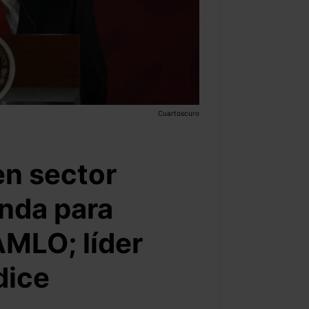
Cuartoscuro
en sector
anda para
AMLO; líder
dice