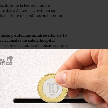
la, líder de la Federación de
do, dijo a Azucena Uresti, en su
ido miles de despedidos en el sector
édicos y enfermeras, alrededor de 10
s nacionales de salud, hospital
r”
, expresó, además de considerar que
residente asegure que no se está
lta de medicinas; Salud asegura que