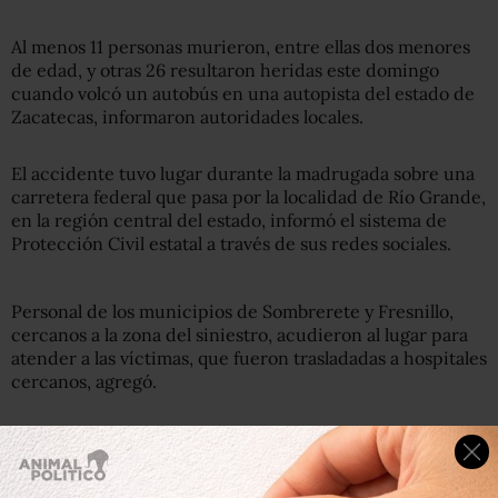
Al menos 11 personas murieron, entre ellas dos menores
de edad, y otras 26 resultaron heridas este domingo
cuando volcó un autobús en una autopista del estado de
Zacatecas, informaron autoridades locales.
El accidente tuvo lugar durante la madrugada sobre una
carretera federal que pasa por la localidad de Río Grande,
en la región central del estado, informó el sistema de
Protección Civil estatal a través de sus redes sociales.
Personal de los municipios de Sombrerete y Fresnillo,
cercanos a la zona del siniestro, acudieron al lugar para
atender a las víctimas, que fueron trasladadas a hospitales
cercanos, agregó.
Las autoridades no ofrecieron, de momento, más detalles
sobre las circunstancias del accidente.