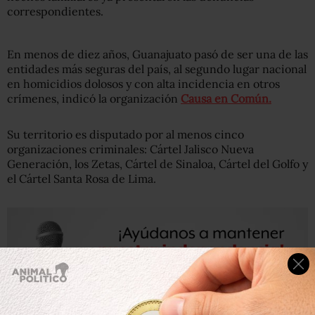
correspondientes.
En menos de diez años, Guanajuato pasó de ser una de las
entidades más seguras del país, al segundo lugar nacional
en homicidios dolosos y con alta incidencia en otros
crímenes, indicó la organización
Causa en Común.
Su territorio es disputado por al menos cinco
organizaciones criminales: Cártel Jalisco Nueva
Generación, los Zetas, Cártel de Sinaloa, Cártel del Golfo y
el Cártel Santa Rosa de Lima.