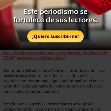
La iniciativa aprobada considera como acto de maltrato y
crueldad: omitir el brindar la atención médica
veterinaria; provocar o inducir a los animales para que se
ataquen entre ellos o a las personas; privar de aire, luz,
alimento, agua, abrigo o espacio acorde a su especie, que
pueda o cause daño al animal, entre otras.
Leer: Prohíben espectáculos y terapias con delfines en la
CDMX, para evitar maltrato animal
El diputado Salvador Caro Cabrera, autor de la iniciativa,
meses atrás presentó un video realizado por la
organización denominada Igualdad Animal, en el que se
mostraban a los animales de rastro siendo sacrificados
con crueldad y actos violentos.
Por ello por se aprobó reformar varios artículos del
Código Penal del Estado para que sean castigados con