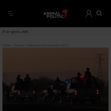
07 de agosto, 2026
Home
>
Suman 7 detenidos tras operativo en Santa Rosa de Lima; entre ellos la operadora financiera de El Marro y un policía federal