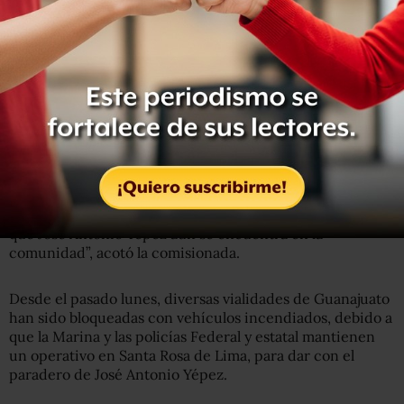
agregó, se encuentra una red de túneles cuya operación
se explicará conforme avance la investigación.
En cuanto a los bloqueos de vialidades y carreteras que
conectan con otros municipios, Sophía Huett comentó
que se dan en puntos estratégicos y que no afectan la
economía o el turismo del estado.
“El hecho de que estos bloqueos se den en puntos clave
de Villagrán o vialidades estatales que comunican con
otras comunidades como Comonfort, nos hacen pensar
que José Antonio Yépez aún se encuentra en la
comunidad”, acotó la comisionada.
Desde el pasado lunes, diversas vialidades de Guanajuato
han sido bloqueadas con vehículos incendiados, debido a
que la Marina y las policías Federal y estatal mantienen
un operativo en Santa Rosa de Lima, para dar con el
paradero de José Antonio Yépez.