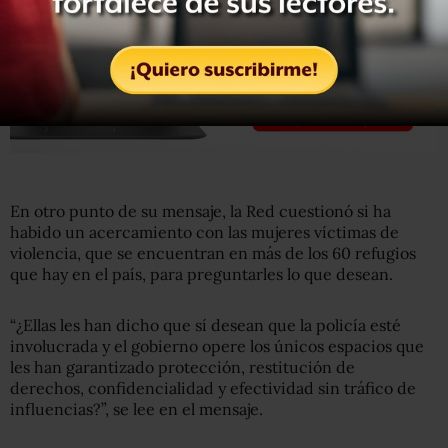
En otro punto de su mensaje, la Red cuestionó si ha
habido un acercamiento con las mujeres víctimas de
violencia, que se encuentran en más de los 60 refugios
que hay en el país, para preguntarles lo que desean.
“¿Ellas les han dicho que sí desean que la policía esté
involucrada y el gobierno opere los únicos espacios que
les han garantizado protección, restitución de
derechos, confidencialidad y efectividad sin tráfico de
influencias?”, se lee en el mensaje.