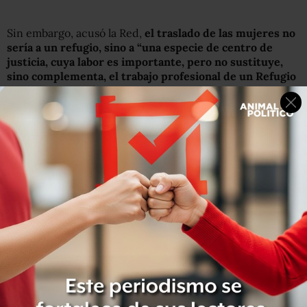
Sin embargo, acusó la Red,
el traslado de las mujeres no
sería a un refugio, sino a “una especie de centro de
justicia, cuya labor es importante, pero no sustituye,
sino complementa, el trabajo profesional de un Refugio
de Alta Protección”.
Además, continuó la Red, “la adopción de este sistema es
una contradicción por parte de la administración del
Ejecutivo, pues el modelo Puerta Violeta surgió
precisamente de la sociedad civil a la que busca retirarle
el apoyo, al menos que este modelo contemple a las OSC,
aspecto que no queda claro y que no existe hasta ahora
información pública al respecto”.