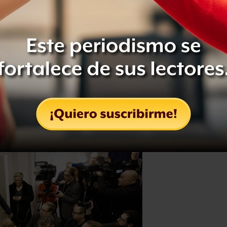
han criticado la decisión de su
ando solamente faltan algunas
fendió la decisión, que se tomó luego
eguir su objetivo.
política
, yo le diría que este es un