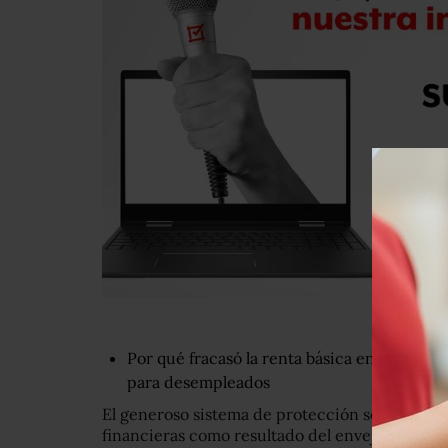
Por qué fracasó la renta básica en Finlandi
para desempleados
El generoso sistema de protección social de Fi
financieras como resultado del envejecimiento