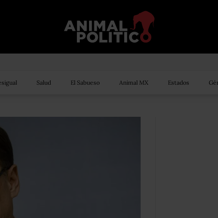
sigual
Salud
El Sabueso
Animal MX
Estados
Gén