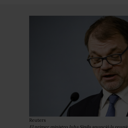
Reuters
El primer ministro Juha Sipila anunció la reun