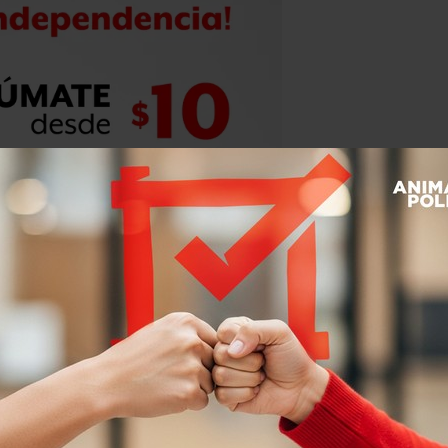
a, el experimento de dinero gratuito
nlandia sufre fuertes presiones
 de su población, pero los planes para