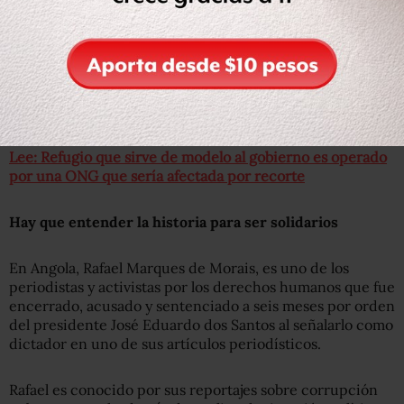
fundador del proyecto Varela por la democratización de
Cuba.
“La soberanía debe residir en el ciudadano y en la
decisión que cada ciudadano toma a nivel individual, a
nivel familiar, entender el poder que reside en él”.
Lee: Refugio que sirve de modelo al gobierno es operado
por una ONG que sería afectada por recorte
Hay que entender la historia para ser solidarios
En Angola, Rafael Marques de Morais, es uno de los
periodistas y activistas por los derechos humanos que fue
encerrado, acusado y sentenciado a seis meses por orden
del presidente José Eduardo dos Santos al señalarlo como
dictador en uno de sus artículos periodísticos.
Rafael es conocido por sus reportajes sobre corrupción