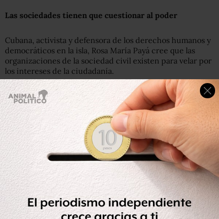
Las sociedades tienen que cuestionar al poder
Cubana, activista y defensora de los derechos humanos y
democráticos en la isla, Rosa María Payá cree que las
organizaciones de la sociedad civil existen para velar por
los intereses de la ciudadanía.
“Allí es cuando entran en contradicción con los intereses
del gobierno, por eso son uno de los primeros objetivos
de las dictaduras, y lo hemos visto, en este movimiento
del socialismo del siglo XXI, donde los primeros ataques
son a la prensa, a las organizaciones que velan porque las
instituciones hagan su trabajo, que velan porque el
gobierno haga su trabajo”.
Payá lidera la Red Latinoamericana de Jóvenes por la
Democracia y, promotora de la campaña Cuba Decide,
iniciativa ciudadana que busca promover la democracia
para Cuba, además, es hija de Oswaldo Payá Sardiñas