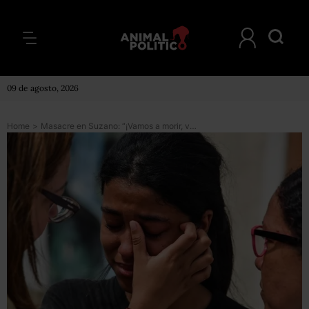
09 de agosto, 2026
Home
>
Masacre en Suzano: “¡Vamos a morir, vamos a morir!”: así vivieron los sobrevivientes y sus familiares el tiroteo masivo en una escuela de Brasil