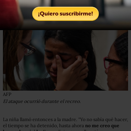
amigos empezaron a gritar: ‘¡Vamos a morir, vamos a
morir!’ Ella salió del baño y lo vio todo", cuenta Débora.
AFP
El ataque ocurrió durante el recreo.
La niña llamó entonces a la madre. "Yo no sabía qué hacer,
el tiempo se ha detenido, hasta ahora
no
me
creo que