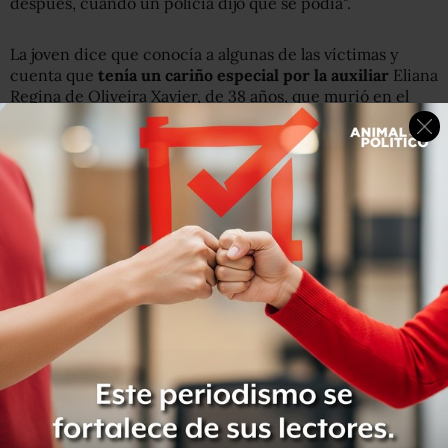
después, cuando un policía dijo que se podía".
La joven dice que conocía a algunas de las víctimas y
cuenta que
tenía un cariño especial por la
auxiliar
Eliana
Regina de Oliveira Xavier, de 38 años, que murió en el
atentado.
Muestra una foto que se sacó con la trabajadora unos 20
minutos antes del ataque: "Ella era muy amiga de todos
los alumnos, es muy triste todo esto".
"¡Vamos a morir, vamos a morir!"
La estudiante de enfermería Débora Rodrigues, de 35
años,
descubrió por un grupo de WhatsApp
que la
escuela donde su hija de 17 años estudia estaba bajo
ataque.
La adolescente estaba en el baño cuando todo sucedió.
"Escuchó el ruido y creyó que eran petardos, pero los