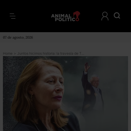
07 de agosto, 2026
Home
>
Juntos hicimos historia: la travesía de Tatiana Clouthier en la campaña presidencial (capítulo de regalo)