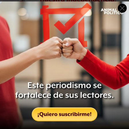
Tatiana también habla de la lucha personal ante
conocidos y familiares por su integración al equipo de
campaña de un personaje de izquierda.
De acuerdo con Clouthier, este libro le permitió conocer
más a México, “conocer gente muy linda y sobrellevar
dificultades”.