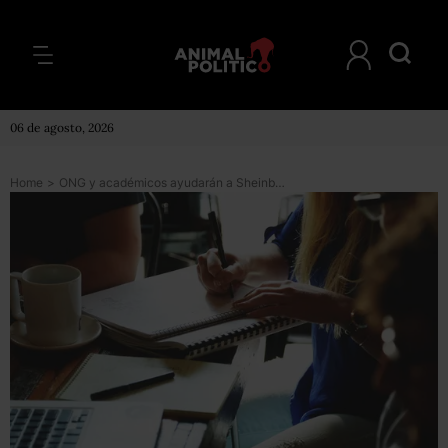
06 de agosto, 2026
Home
>
ONG y académicos ayudarán a Sheinbaum a detectar casos de corrupción en su gobierno