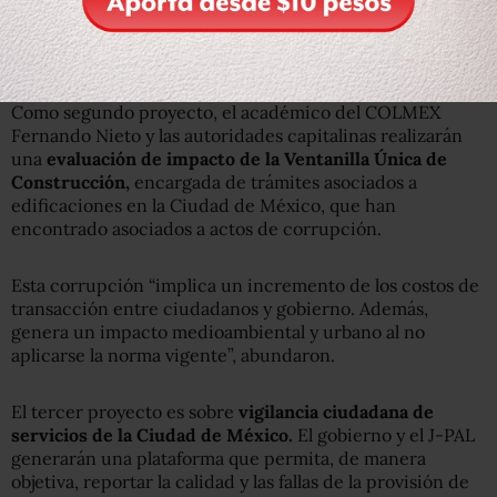
De acuerdo con sus diagnósticos, esto genera evasión
fiscal y uso intensivo de servicios urbanos por personas
de los deciles de ingreso más alto.
Como segundo proyecto, el académico del COLMEX
Fernando Nieto y las autoridades capitalinas realizarán
una
evaluación de impacto de la Ventanilla Única de
Construcción,
encargada de trámites asociados a
edificaciones en la Ciudad de México, que han
encontrado asociados a actos de corrupción.
Esta corrupción “implica un incremento de los costos de
transacción entre ciudadanos y gobierno. Además,
genera un impacto medioambiental y urbano al no
aplicarse la norma vigente”, abundaron.
El tercer proyecto es sobre
vigilancia ciudadana de
servicios de la Ciudad de México.
El gobierno y el J-PAL
generarán una plataforma que permita, de manera
objetiva, reportar la calidad y las fallas de la provisión de