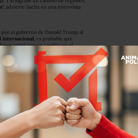
a. Y si lograse un cambio de régimen,
",
advierte Sachs en una entrevista
s por el gobierno de Donald Trump al
 internacional,
es probable que
lanos antes que un cambio en el