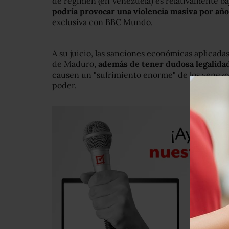
de régimen (en Venezuela) es relativamente baj
podría provocar una violencia masiva por años
exclusiva con BBC Mundo.
A su juicio, las sanciones económicas aplicada
de Maduro,
además de tener dudosa legalidad
causen un "sufrimiento enorme" de los venezo
poder.