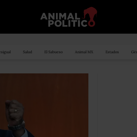
sigual
Salud
El Sabueso
Animal MX
Estados
Gén