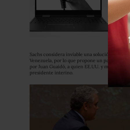
Sachs considera inviable una solución donde "e
Venezuela, por lo que propone un pacto entre e
por Juan Guaidó, a quien EE.UU. y medio cen
presidente interino.