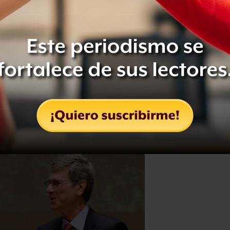
l ganador se lleva todo" en
l gobierno y la oposición liderada
tenar de países reconocen como