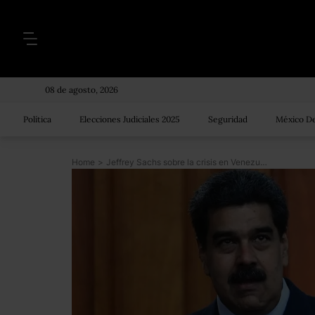
08 de agosto, 2026
Política
Elecciones Judiciales 2025
Seguridad
México De
Home
>
Jeffrey Sachs sobre la crisis en Venezuela: “Si EE.UU. lograse un cambio de régimen podría provocar una violencia masiva por años”