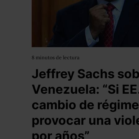
8
minutos
de lectura
Jeffrey Sachs sobr
Venezuela: “Si EE
cambio de régime
provocar una viol
por años”