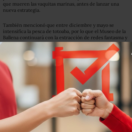
que mueren las vaquitas marinas, antes de lanzar una
nueva estrategia.
También mencionó que entre diciembre y mayo se
intensifica la pesca de totoaba, por lo que el Museo de la
Ballena continuará con la extracción de redes fantasma y
redes activas en la zona del polígono de la vaquita.
Más muertes de vaquitas
Jorge Urbán, integrante del Comité Internacional para la
Recuperación de la Vaquita Marina (CIRVA) publicó el
pasado 6 de marzo que no más de 22 vaquitas marinas
estuvieron presentes durante el verano del 2018, por lo
que se reducía la esperanza de su conservación en la
actual administración federal.
Apenas este 13 de marzo, el equipo de
la organización Sea
Shepherd México, quien tiene mantiene acciones de
conservación en esta zona del Alto Golfo de California,