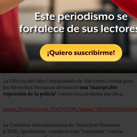
muchas personas se refugiaron en gasolineras o centros
comerciales que fueron rodeados por agentes durante
horas.
La Unidad Nacional Azul y Blanco comunicó que, entre
los detenidos, se encontraban el exministro de
Educación nicaragüense Humberto Belli, la exguerrillera
sandinista Mónica Baltodano, la líder opositora Ana
Margarita Vigil y la periodista Marlen Chow.
La Oficina del Alto Comisionado de Naciones Unidas para
los Derechos Humanos denunció
una "inaceptable
represión de la policía"
contra una protesta pacífica.
https://twitter.com/OACNUDH/status/110703036550659
La Comisión Interamericana de Derechos Humanos
(CIDH), igualmente, condenó esta "represión" contra