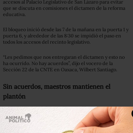
accesos al Palacio Legislativo de San Lázaro para evitar
que se discuta en comisiones el dictamen de la reforma
educativa.
El bloqueo inició desde las 7 de la mañana en la puerta 1 y
puerta 6, y alrededor de las 8:30 se impidió el paso en
todos los accesos del recinto legislativo.
“Les pedimos que nos entregaran el dictamen y esto no
ha ocurrido. No hay acuerdos”, dijo el vocero de la
Sección 22 de la CNTE en Oaxaca, Wilbert Santiago.
Sin acuerdos, maestros mantienen el
plantón
La Secretaría de Gobernación, la Secretaría de
Educación Pública (SEP) y la sección 22 de la CNTE se
reunieron para discutir las incidencias administrativas
que, según el dirigente de la sección 22 de la CNTE Eloy