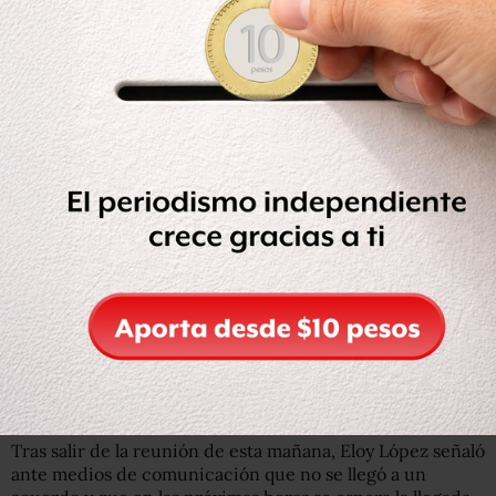
López Hernández, ascienden a 5 mil 197 irregularidades,
como la promoción de cargos que no fueron concretados
y el pago pendientes de horas extra a maestros que
continúan trabajando.
López Hernández señala que como exigencia general se
busca la abrogación de la Reforma Educativa
implementada en el sexenio de Enrique Peña Nieto y no
el manejo de plazas como, acusó, se ha dado a conocer.
“Lo único que estamos pidiendo es que consideren el
artículo 123, el cual nos salvaguarda el derecho a
escalafón, a sindicato y seguridad social. No estamos
exigiendo el manejo de las plazas como tanto se ha dicho,
somos los primeros (interesados) en que estas
asignaciones se puedan hacer transparentes”, aseveró
López Hernández.
Tras salir de la reunión de esta mañana, Eloy López señaló
ante medios de comunicación que no se llegó a un