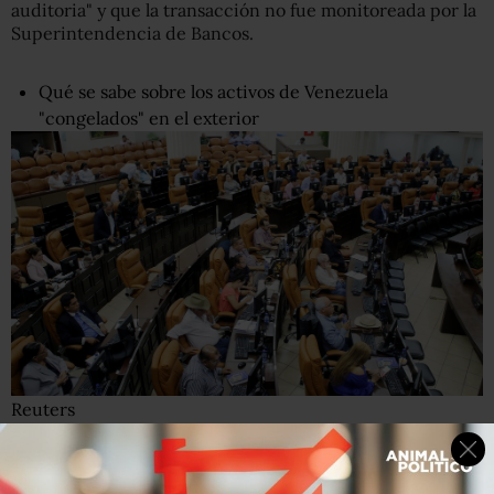
auditoria" y que la transacción no fue monitoreada por la
Superintendencia de Bancos.
Qué se sabe sobre los activos de Venezuela
"congelados" en el exterior
Reuters
El Congreso de Nicaragua aprobó este jueves la compra
con carácter de urgencia, a solicitud del presidente
Daniel Ortega.