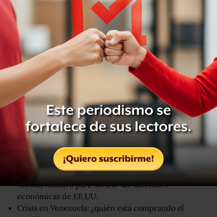
Sancionado por vínculo con Venezuela
Bancorp fue creado en 2015 como una subsidiaria de Alba
de Nicaragua S.A. (Albanisa), una empresa que conjuga las
operaciones de la venezolana PDVSA y la estatal Petróleos
de Nicaragua.
Por ello, el banco nicaragüense se vio afectado por las
sanciones anunciadas en enero por Washington a PDVSA
solo cinco días después de que el líder opositor Juan
Guaidó se juramentara como "presidente encargado" del
país, lo que fue calificado por Maduro como intento de
golpe de Estado.
Crisis en Venezuela: qué está haciendo el gobierno de
Nicolás Maduro para sortear las sanciones
económicas de EE.UU.
Crisis en Venezuela: ¿quién está comprando el