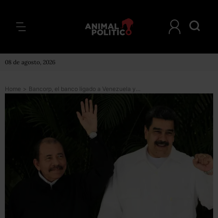
08 de agosto, 2026
Home
>
Bancorp, el banco ligado a Venezuela y sancionado por EE.UU. que comprará el gobierno de Nicaragua