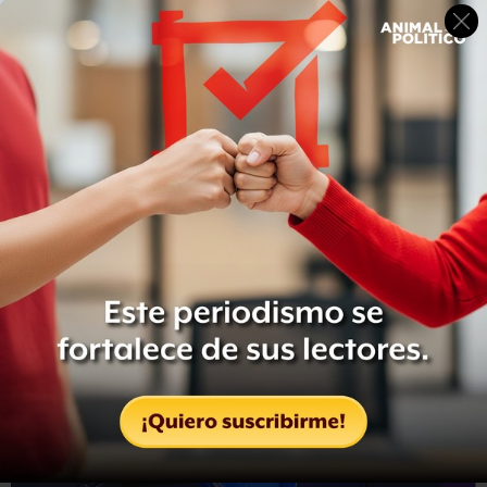
cual significaba que había que armarse de paciencia para
descargar la información.
Los efectos que la velocidad de tu conexión a internet
pueden tener sobre tu cuerpo
Para quienes estén acostumbrados a navegar por la web a
velocidades 3G y 4G o les resulte insufrible que internet
“se cuelgue” en mitad de una película, volver a la época
en la que nació la primera web puede ser un verdadero
ejercicio de tolerancia a la frustración.