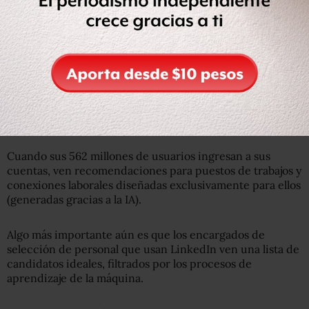
WEF
Blue, fundador de LinkedIn, se dio cuenta de que en sus
listas aparecían pocas mujeres y siempre hacia el final.
Cuando sus 562 millones de usuarios ingresan a sus
cuentas, ven recomendaciones para puestos de trabajos y
conexiones laborales diseñadas exclusivamente para ellos
(generadas gracias a la IA).
Algo más importante aún es que los encargados de
selección de personal que usan LinkedIn ven una lista de
candidatos ideales, filtrados por los procesos de
aprendizaje de la máquina.