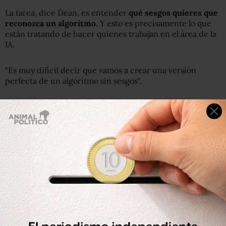
La tarea, dice Dean, es entender
qué sesgos quieres que
reconozca un algoritmo
. Y esto es precisamente lo que
están tratando de hacer quienes trabajan en el área de la
IA.
"Es muy difícil decir que vamos a crear una versión
perfecta de un algoritmo sin sesgos".
La lucha de LinkedIn
Un ejemplo sorprendente de una empresa que lucha con
estos problemas es la red de profesionales LinkedIn.