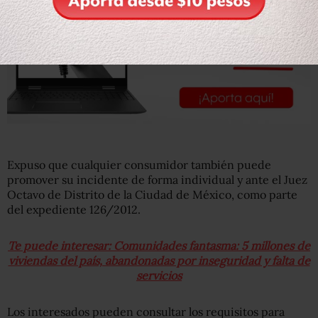
Expuso que cualquier consumidor también puede
promover su incidente de forma individual y ante el Juez
Octavo de Distrito de la Ciudad de México, como parte
del expediente 126/2012.
Te puede interesar: Comunidades fantasma: 5 millones de
viviendas del país, abandonadas por inseguridad y falta de
servicios
Los interesados pueden consultar los requisitos para