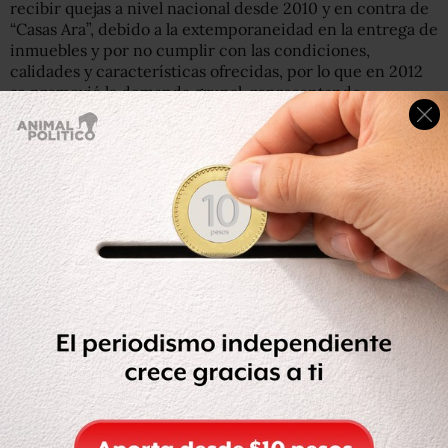
recibir quejas a nivel nacional desde 2010 y en contra de
“Casas Ara”, debido a la extemporaneidad en la entrega de
inmuebles y por no cumplir con las condiciones,
calidades y características ofrecidas, por lo que en 2012
se promovió la demanda grupal, representando
inicialmente a 43 clientes.
Lee: ¿Tienes una deuda con el Infonavit? El gobierno
presenta un plan para créditos impagables
Por ello, Sheffield Padilla exhortó a los consumidores
afectados desde 2010 y a la fecha, a sumarse a los
beneficios de la acción grupal para representar sus
derechos ante la autoridad judicial, a través de la
dependencia.