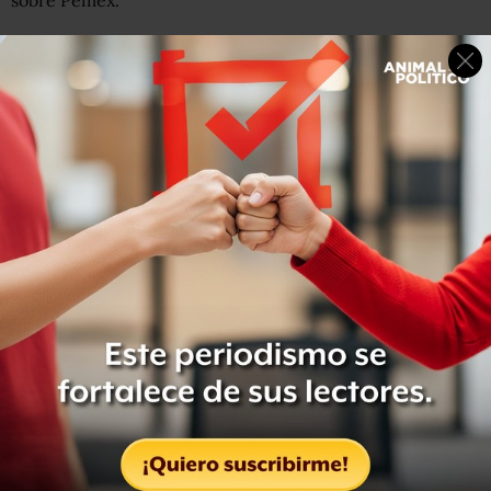
sobre Pemex.
“Ellos pueden calificar y pueden decir, pero yo creo que
las empresas, sus resultados y trabajos son los que van a
dar la respuesta… No entiendo cómo hace unos meses no
cambiaron la calificación y hoy, cuando se le está dando
inversión, cuando hay proyectos, cuando se le va a
flexibilizar su régimen, cuando la mezcla mexicana del
petróleo está por arriba del West Texas, por Dios, o sea, es
fácil nada más de ver ese asunto”, respondió.
Para Gonzalo Monroy, Pemex debe dar un cambio de
timón y mantener las acciones que implicaba la reforma
energética, como abrir más rondas de licitación, pese a
que esto contradiga las promesas y el discurso de la
actual administración.
“Si Pemex todavía al día de hoy mantiene el grado de
inversión, te das cuenta de que depende de la línea de
salvación que es el gobierno federal”, indicó el experto,
quien advirtió que de continuar la tendencia, el