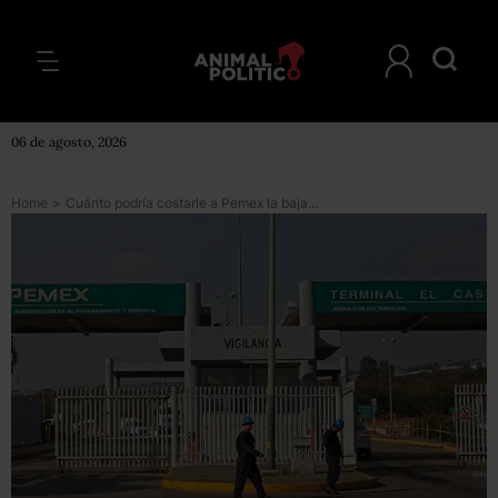
06 de agosto, 2026
Home
>
Cuánto podría costarle a Pemex la baja calificación y qué medidas le piden implementar al gobierno