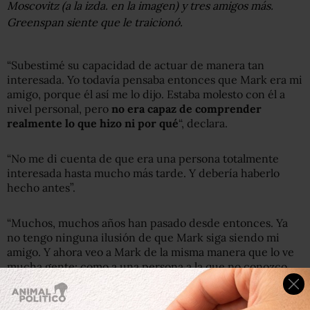
Moscovitz (a la izda. en la imagen) y tres amigos más.
Greenspan siente que le traicionó.
“Subestimé su capacidad de actuar de manera tan
interesada. Yo todavía pensaba entonces que Mark era mi
amigo, porque él así me lo dijo. Estaba molesto con él a
nivel personal, pero
no era capaz de comprender
realmente lo que hizo ni por qué
“, declara.
“No me di cuenta de que era una persona totalmente
interesada hasta mucho más tarde. Y debería haberlo
hecho antes”.
“Muchos, muchos años han pasado desde entonces. Ya
no tengo ninguna ilusión de que Mark siga siendo mi
amigo. Y ahora veo a Mark de la misma manera que lo ve
mucha gente: como a una persona a la que no conozco
bien, como alguien que tiene un impacto enorme sobre la
vida de mucha gente. Y yo diría que ese impacto ahora