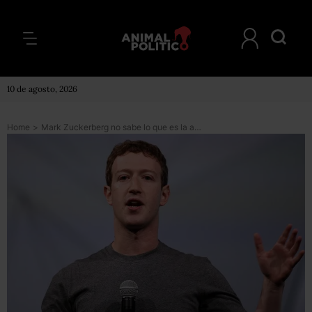
10 de agosto, 2026
Home
>
Mark Zuckerberg no sabe lo que es la amistad: Aaron Greenspan, excompañero del CEO de Facebook en Harvard