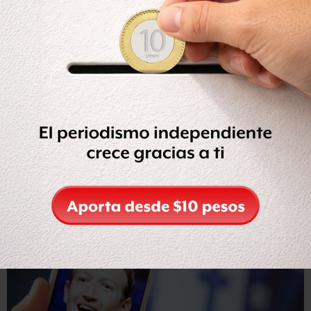
es, en gran medida, negativo”.
Greenspan llegó a un acuerdo confidencial con
Zuckerberg en 2009, cuando el CEO de la red social trató
de registrar la palabra “facebook” como marca.
Pero la disputa no terminó ahí.
Las cuentas falsas
En el informe que publicó el pasado 24 de enero,
Greenspan cuenta que Facebook es
“la mayor estafa de
la historia”
y que la mitad de sus usuarios son falsos.