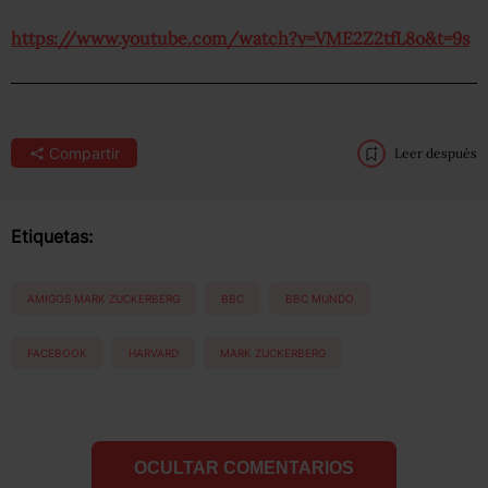
https://www.youtube.com/watch?v=VME2Z2tfL8o&t=9s
Compartir
Leer después
Etiquetas:
AMIGOS MARK ZUCKERBERG
BBC
BBC MUNDO
FACEBOOK
HARVARD
MARK ZUCKERBERG
OCULTAR COMENTARIOS