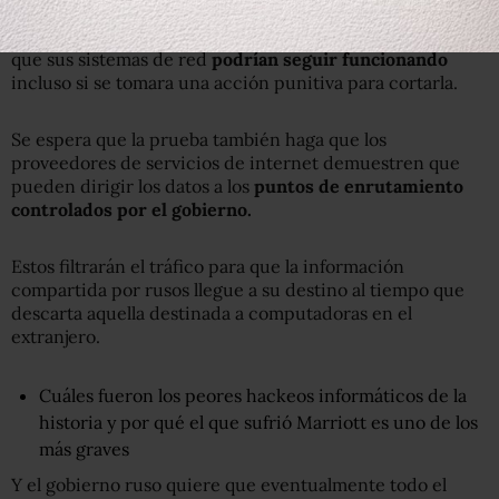
Sin embargo, muchas copias del principal "libro de
direcciones" de la red ya existen en Rusia, lo que sugiere
que sus sistemas de red
podrían seguir funcionando
incluso si se tomara una acción punitiva para cortarla.
Se espera que la prueba también haga que los
proveedores de servicios de internet demuestren que
pueden dirigir los datos a los
puntos de enrutamiento
controlados por el gobierno.
Estos filtrarán el tráfico para que la información
compartida por rusos llegue a su destino al tiempo que
descarta aquella destinada a computadoras en el
extranjero.
Cuáles fueron los peores hackeos informáticos de la
historia y por qué el que sufrió Marriott es uno de los
más graves
Y el gobierno ruso quiere que eventualmente todo el