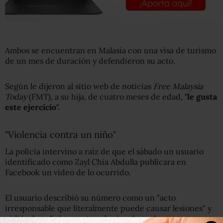
Ambos se encuentran en Malasia con una visa de turismo
de un mes de duración y defendieron su acto.
Según le dijeron al sitio web de noticias
Free Malaysia
Today
(FMT), a su hija, de cuatro meses de edad,
"le gusta
este ejercicio".
"Violencia contra un niño"
La policía intervino a raíz de que el sábado un usuario
identificado como Zayl Chia Abdulla publicara en
Facebook un video de lo ocurrido.
El usuario describió su número como un "acto
irresponsable que literalmente puede causar lesiones" y
pidió a la policía arrestar a los involucrados.