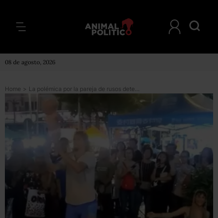
08 de agosto, 2026
Home
>
La polémica por la pareja de rusos detenida en Malasia por balancear y lanzar al aire a su bebé como parte de un “espectáculo callejero”