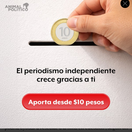
El clip muestra a un hombre sosteniendo de los pies a la
bebé, balanceándola entre sus piernas y elevándola por
encima de su cabeza.
También lanza al aire a la niña varias veces.
La mujer condenada a prisión en Francia por
esconder durante casi dos años a su hija dentro del
maletero de su carro
Junto a él hay un grupo de otros europeos tocando
instrumentos y cantando.
Hasta el martes, l
a publicación de Facebook ha
bía
sido
vista más de
51.
000 veces.
Esta red social explica que no la ha eliminado porque
"podría ayudar a rescatar a la niña en cuestión", según un