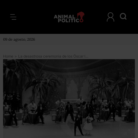
09 de agosto, 2026
Home
>
La desastrosa ceremonia de los Óscar la última vez que no tuvo presentador (como va a pasar este año)