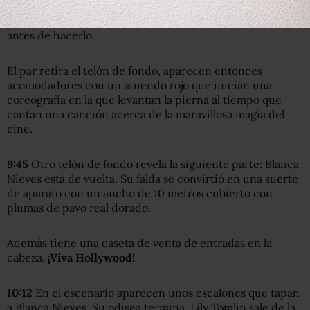
entradas. La intérprete sigue cantando. Lowe se acerca
para darle un beso en la mano, haciendo una mueca justo
antes de hacerlo.
El par retira el telón de fondo, aparecen entonces
acomodadores con un atuendo rojo que inician una
coreografía en la que levantan la pierna al tiempo que
cantan una canción acerca de la maravillosa magia del
cine.
9:45
Otro telón de fondo revela la siguiente parte: Blanca
Nieves está de vuelta. Su falda se convirtió en una suerte
de aparato con un ancho de 10 metros cubierto con
plumas de pavo real dorado.
Además tiene una caseta de venta de entradas en la
cabeza.
¡Viva Hollywood!
10:12
En el escenario aparecen unos escalones que tapan
a Blanca Nieves. Su odisea termina. Lily Tomlin sale de la