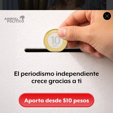
Barry King
Jodie Foster fue una de las ganadoras de la noche.
Celebridades sorprendidas
7:37
La rutina finaliza. La cámara enfoca a la audiencia.
Quizás fue mala suerte que justo se tropezara con la cara
del actor Robert Downey Jr. y con los tres
aplausos
sarcásticos
que da.
8:11
La escena de fondo se levanta y Blanca Nieves y Lowe
aparecen en la recreación de una caseta de venta de