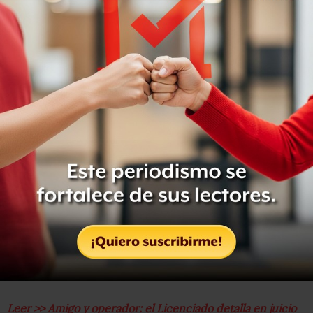
Para reducir su pena,
testificó en el juicio en que
Joaquín Guzmán Loera fue declarado culpable,
detallando la forma en que operó para el Chapo y el cártel
de Sinaloa.
Leer >> Amigo y operador: el Licenciado detalla en juicio