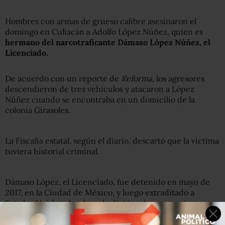
Hombres con armas de grueso calibre asesinaron el
domingo en Culiacán a Adolfo López Núñez, quien es
hermano del narcotraficante Dámaso López Núñez, el
Licenciado.
De acuerdo con un reporte de
Reforma,
los agresores
descendieron de tres vehículos y atacaron a López
Núñez cuando se encontraba en un domicilio de la
colonia Girasoles.
La Fiscalía estatal, según el diario, descartó que la víctima
tuviera historial criminal.
Dámaso López, el Licenciado, fue detenido en mayo de
2017, en la Ciudad de México, y luego extraditado a
Estados Unidos, donde se le dictó cadena perpetua por
narcotráfico.