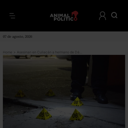
07 de agosto, 2026
Home
>
Asesinan en Culiacán a hermano de Dámaso López, el Licenciado