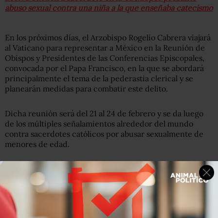
abuso sexual contra una niña a la que enseñaba catecismo
En los próximos días, el Arzobispo Rogelio Cabrera viajará
al Vaticano para representar a México en la Reunión de
Obispos y Presidentes de las Conferencias Episcopales,
convocada por el Papa Francisco, en la que se abordará
principalmente el tema de la pederastia clerical y se
planearán medidas para combatir este delito.
Dicha reunión será del 21 al 24 de febrero y se da luego
de los múltiples señalamientos alrededor del mundo
contra sacerdotes católicos por abusar sexualmente de
menores de edad.