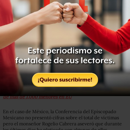
Las denuncias más recientes se dieron en Estados
Unidos y Chile. En el caso de EU se habló de más de 300
sacerdotes acusados de abuso sexual, mientras que en
Chile se habla de 148 casos.
Leer: Unos 300 sacerdotes son acusados de abuso sexual
de más de 1,000 menores en EU
En el caso de México, la Conferencia del Episcopado
Mexicano no presentó cifras sobre el total de víctimas
pero el monseñor Rogelio Cabrera aseveró que durante
los últimos días ha platicado con algunas de ellas.