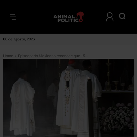
06 de agosto, 2026
Home
>
Episcopado Mexicano reconoce que 152 sacerdotes han sido suspendidos por casos de pederastia