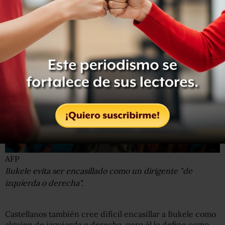
diferente para el país", coincide Walter Araujo,
expresidente de ARENA y promotor de Nuevas Ideas.
AFP
Bukele evita ser encasillado como un dirigente "de
izquierda o derecha".
Castellanos también cree difícil encasillar a Bukele como
alguien de izquierda o derecha, pero él lo define como