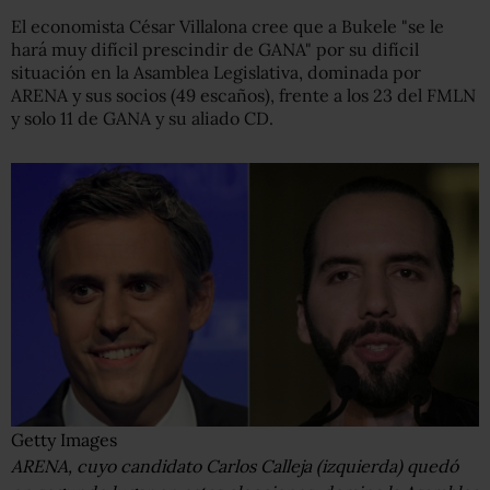
El economista César Villalona cree que a Bukele "se le
hará muy difícil prescindir de GANA" por su difícil
situación en la Asamblea Legislativa, dominada por
ARENA y sus socios (49 escaños), frente a los 23 del FMLN
y solo 11 de GANA y su aliado CD.
Getty Images
ARENA, cuyo candidato Carlos Calleja (izquierda) quedó