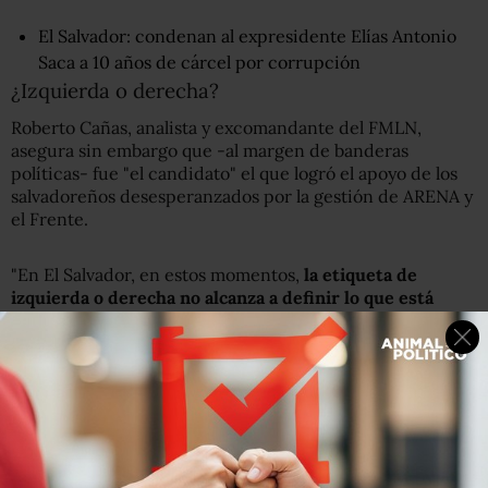
El Salvador: condenan al expresidente Elías Antonio
Saca a 10 años de cárcel por corrupción
¿Izquierda o derecha?
Roberto Cañas, analista y excomandante del FMLN,
asegura sin embargo que -al margen de banderas
políticas- fue "el candidato" el que logró el apoyo de los
salvadoreños desesperanzados por la gestión de ARENA y
el Frente.
"En El Salvador, en estos momentos,
la etiqueta de
izquierda o derecha no alcanza a definir lo que está
pasando.
La figura de Bukele es la determinante", asegura
en entrevista con BBC Mundo.
"Bukele no está vinculado a ese pasado político de El
Salvador,en el que se decía que eras de ARENA o del
FMLN. Es un hombre sin prejuicios ideológicos, no mira
hacia atrás sino que piensa en construir un futuro