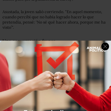
Asustada, la joven salió corriendo. "En aquel momento,
cuando percibí que no había logrado hacer lo que
pretendía, pensé: ‘No sé qué hacer ahora, porque me ha
visto’".
Una conversación franca
Ashley se paró en la estación, e hizo un anuncio a los
pasajeros de que el tren esperaría unos minutos allí.
"Estaba preocupado, creía que no había herido a nadie,
pero me quedé esperando para estar seguro.
Afortunadamente, vi a Liv caminando por la plataforma".