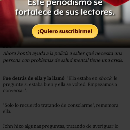
BBC
Ahora Pontin ayuda a la policía a saber qué necesita una
persona con problemas de salud mental tiene una crisis.
F
ue detrás de ella y la llamó
. "Ella estaba en
shock
, le
pregunté si estaba bien y ella se volteó. Empezamos a
conversar".
"Solo lo recuerdo tratando de consolarme", rememora
ella.
John hizo algunas preguntas, tratando de averiguar lo